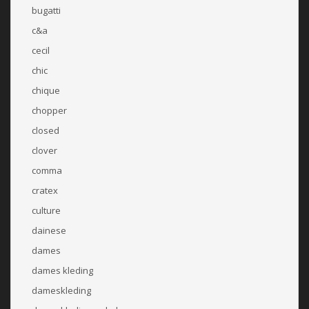
bugatti
c&a
cecil
chic
chique
chopper
closed
clover
comma
cratex
culture
dainese
dames
dames kleding
dameskleding