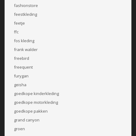
fashionstore
feestkleding
feetje
ffc
fos kleding
frank walder
freebird
freequent
furygan
geisha
goedkope kinderkleding
goedkope motorkleding
goedkope pakken
grand canyon
groen