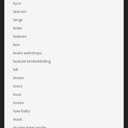
kyra
laarzen
lange
leder
lederen
leer
leuke webshops
leukste kinderkleding
lidl
linnen
looxs
louis
louise
luxe baby
maat
maatje meer mode