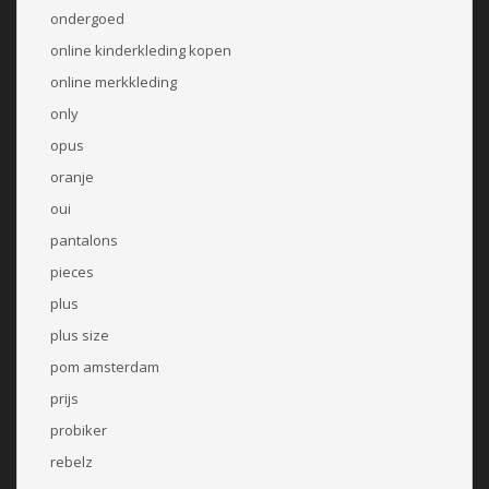
ondergoed
online kinderkleding kopen
online merkkleding
only
opus
oranje
oui
pantalons
pieces
plus
plus size
pom amsterdam
prijs
probiker
rebelz