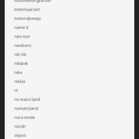
motorkledingcenter
motorlaarzen
motorrijbewijs
name it
neo noir
newborn
nik nik
nik&nik
nike
nikkie
nl
no mans land
nomansland
nora mode
norah
object