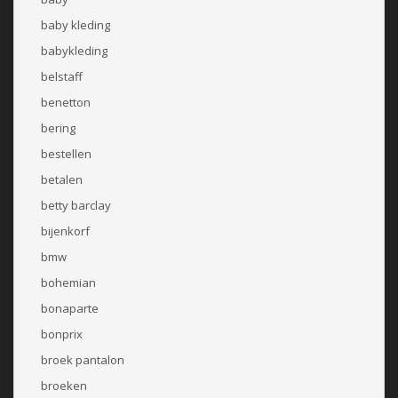
baby kleding
babykleding
belstaff
benetton
bering
bestellen
betalen
betty barclay
bijenkorf
bmw
bohemian
bonaparte
bonprix
broek pantalon
broeken