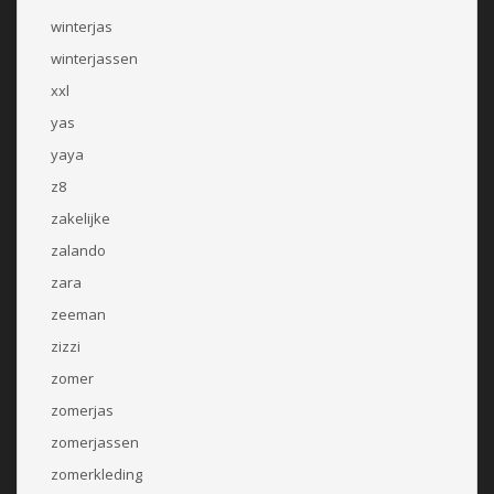
winterjas
winterjassen
xxl
yas
yaya
z8
zakelijke
zalando
zara
zeeman
zizzi
zomer
zomerjas
zomerjassen
zomerkleding