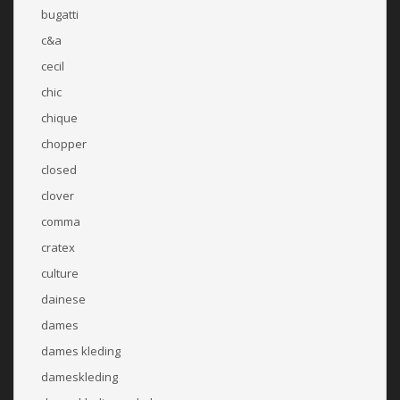
bugatti
c&a
cecil
chic
chique
chopper
closed
clover
comma
cratex
culture
dainese
dames
dames kleding
dameskleding