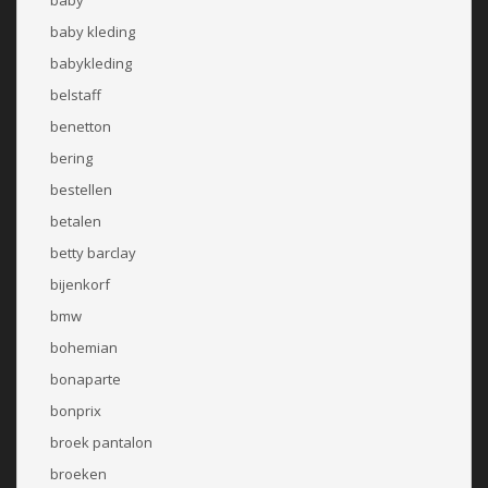
baby kleding
babykleding
belstaff
benetton
bering
bestellen
betalen
betty barclay
bijenkorf
bmw
bohemian
bonaparte
bonprix
broek pantalon
broeken