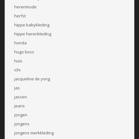
herenmode
herfst
hippe babykleding
hippe herenkleding
honda
hugo boss
huis
ichi
jacqueline de yong
jas
jassen
jeans
jongen
jongens
jongens merkkleding