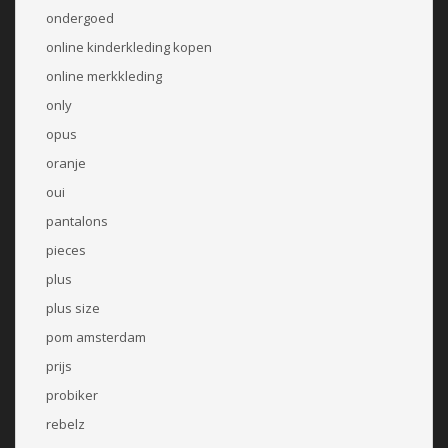
ondergoed
online kinderkleding kopen
online merkkleding
only
opus
oranje
oui
pantalons
pieces
plus
plus size
pom amsterdam
prijs
probiker
rebelz