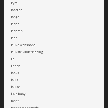
kyra
laarzen
lange
leder
lederen
leer
leuke webshops
leukste kinderkleding
lidl
linnen
looxs
louis
louise
luxe baby
maat
maatje meer mode