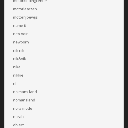
motorkledingcenter
motorlaarzen
motorrijbewijs
name it
neo noir
newborn
nik nik
nik&nik
nike
nikkie
nl
no mans land
nomansland
nora mode
norah
object