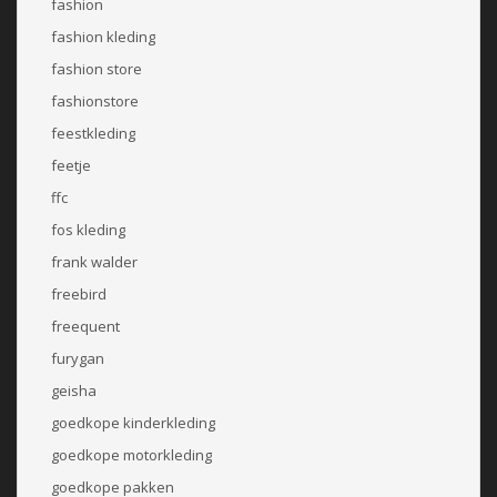
fashion
fashion kleding
fashion store
fashionstore
feestkleding
feetje
ffc
fos kleding
frank walder
freebird
freequent
furygan
geisha
goedkope kinderkleding
goedkope motorkleding
goedkope pakken