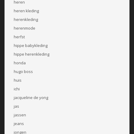
heren
heren kleding
herenkleding
herenmode
herfst
hippe babykleding
hippe herenkleding
honda
hugo boss
huis
ichi
jacqueline de yong
jas
jassen
jeans
jongen