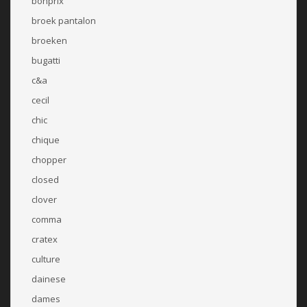
bonprix
broek pantalon
broeken
bugatti
c&a
cecil
chic
chique
chopper
closed
clover
comma
cratex
culture
dainese
dames