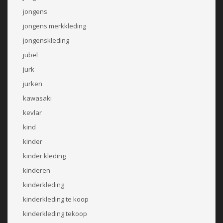
jongens
jongens merkkleding
jongenskleding
jubel
jurk
jurken
kawasaki
kevlar
kind
kinder
kinder kleding
kinderen
kinderkleding
kinderkleding te koop
kinderkleding tekoop