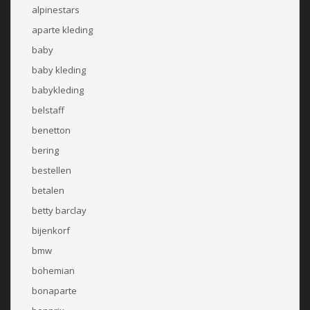
alpinestars
aparte kleding
baby
baby kleding
babykleding
belstaff
benetton
bering
bestellen
betalen
betty barclay
bijenkorf
bmw
bohemian
bonaparte