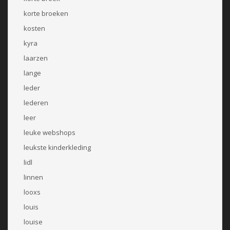
korte broeken
kosten
kyra
laarzen
lange
leder
lederen
leer
leuke webshops
leukste kinderkleding
lidl
linnen
looxs
louis
louise