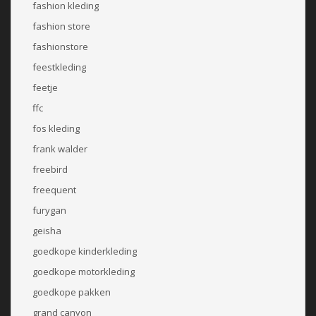
fashion kleding
fashion store
fashionstore
feestkleding
feetje
ffc
fos kleding
frank walder
freebird
freequent
furygan
geisha
goedkope kinderkleding
goedkope motorkleding
goedkope pakken
grand canyon