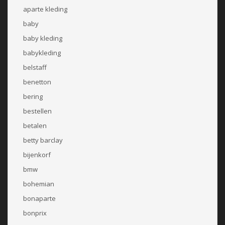
aparte kleding
baby
baby kleding
babykleding
belstaff
benetton
bering
bestellen
betalen
betty barclay
bijenkorf
bmw
bohemian
bonaparte
bonprix