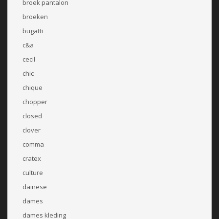
broek pantalon
broeken
bugatti
c&a
cecil
chic
chique
chopper
closed
clover
comma
cratex
culture
dainese
dames
dames kleding