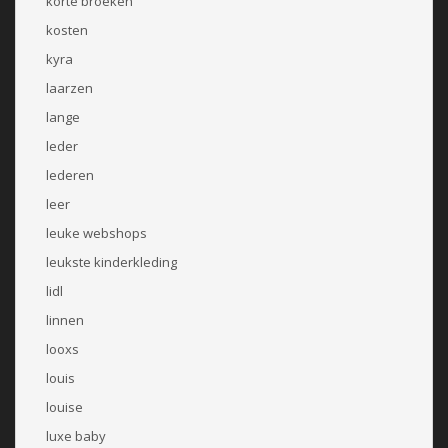
korte broeken
kosten
kyra
laarzen
lange
leder
lederen
leer
leuke webshops
leukste kinderkleding
lidl
linnen
looxs
louis
louise
luxe baby