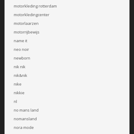
motorkleding rotterdam
motorkledingcenter
motorlaarzen
motorrijbewijs
name it
neo noir
newborn
nik nik
nik&nik
nike
nikkie
nl
no mans land
nomansland
nora mode