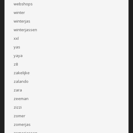
webshops
winter
winterjas
winterjassen
xxl
yas
yaya
z8
zakelijke
zalando
zara
zeeman
zizzi
zomer
zomerjas
zomerjassen