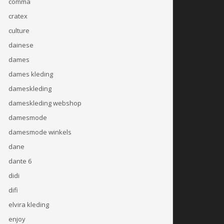
comma
cratex
culture
dainese
dames
dames kleding
dameskleding
dameskleding webshop
damesmode
damesmode winkels
dane
dante 6
didi
difi
elvira kleding
enjoy