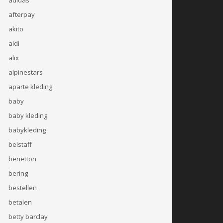
afterpay
akito
aldi
alix
alpinestars
aparte kleding
baby
baby kleding
babykleding
belstaff
benetton
bering
bestellen
betalen
betty barclay