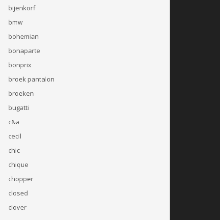
bijenkorf
bmw
bohemian
bonaparte
bonprix
broek pantalon
broeken
bugatti
c&a
cecil
chic
chique
chopper
closed
clover