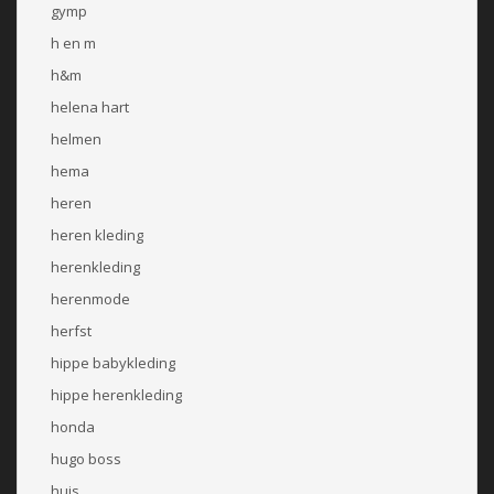
gymp
h en m
h&m
helena hart
helmen
hema
heren
heren kleding
herenkleding
herenmode
herfst
hippe babykleding
hippe herenkleding
honda
hugo boss
huis