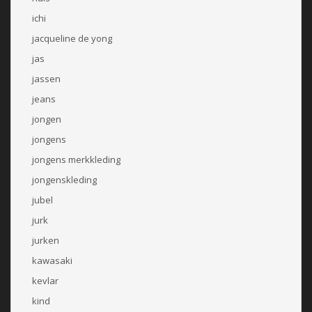
ichi
jacqueline de yong
jas
jassen
jeans
jongen
jongens
jongens merkkleding
jongenskleding
jubel
jurk
jurken
kawasaki
kevlar
kind