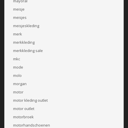
mayoral
meisje
meisjes
meisjeskleding
merk
merkkleding
merkkleding sale
mkc
mode
molo
morgan
motor
motor kleding outlet
motor outlet
motorbroek
motorhandschoenen