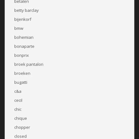
betalen
betty barclay
bijenkorf
bmw
bohemian
bonaparte
bonprix
broek pantalon
broeken
bugatti
c&a
cecil
chic
chique
chopper
closed