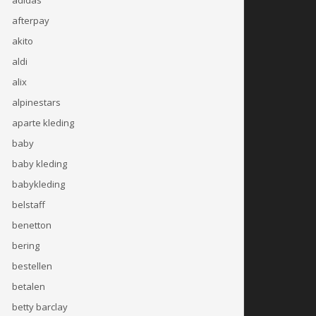
afterpay
akito
aldi
alix
alpinestars
aparte kleding
baby
baby kleding
babykleding
belstaff
benetton
bering
bestellen
betalen
betty barclay