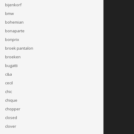
bijenkorf
bmw
bohemian
bonaparte
bonprix
broek pantalon
broeken
bugatti
c&a
cecil
chic
chique
chopper
closed
clover