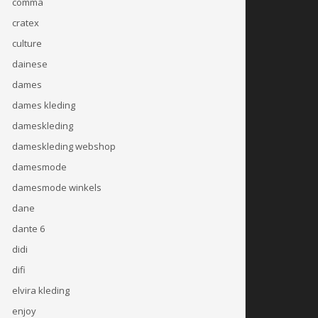
comma
cratex
culture
dainese
dames
dames kleding
dameskleding
dameskleding webshop
damesmode
damesmode winkels
dane
dante 6
didi
difi
elvira kleding
enjoy