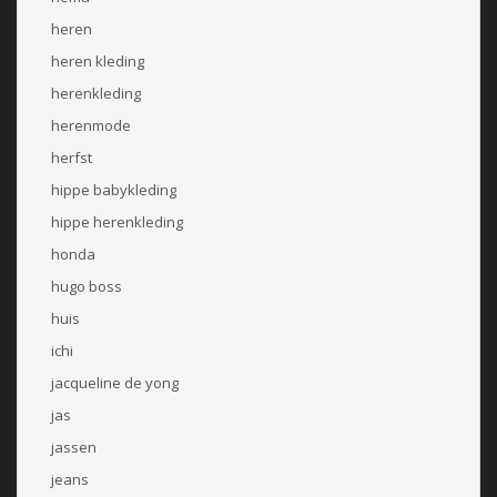
heren
heren kleding
herenkleding
herenmode
herfst
hippe babykleding
hippe herenkleding
honda
hugo boss
huis
ichi
jacqueline de yong
jas
jassen
jeans