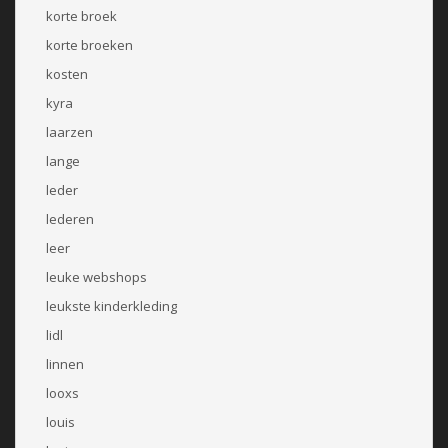
korte broek
korte broeken
kosten
kyra
laarzen
lange
leder
lederen
leer
leuke webshops
leukste kinderkleding
lidl
linnen
looxs
louis