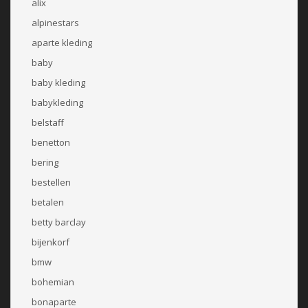
alix
alpinestars
aparte kleding
baby
baby kleding
babykleding
belstaff
benetton
bering
bestellen
betalen
betty barclay
bijenkorf
bmw
bohemian
bonaparte