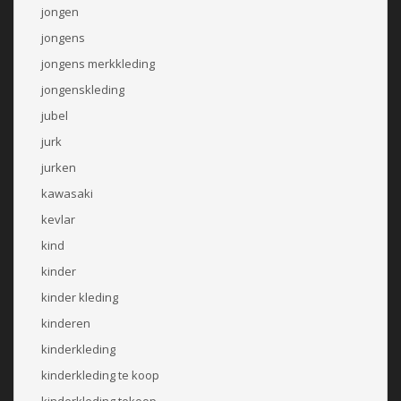
jongen
jongens
jongens merkkleding
jongenskleding
jubel
jurk
jurken
kawasaki
kevlar
kind
kinder
kinder kleding
kinderen
kinderkleding
kinderkleding te koop
kinderkleding tekoop