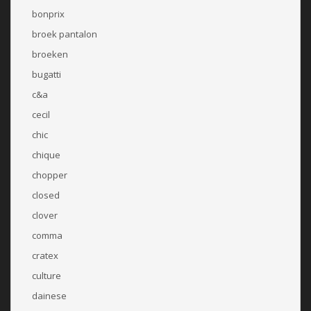
bonprix
broek pantalon
broeken
bugatti
c&a
cecil
chic
chique
chopper
closed
clover
comma
cratex
culture
dainese