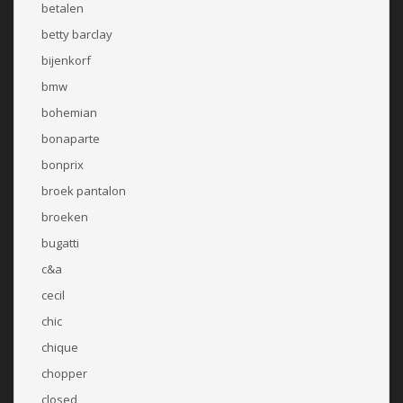
betalen
betty barclay
bijenkorf
bmw
bohemian
bonaparte
bonprix
broek pantalon
broeken
bugatti
c&a
cecil
chic
chique
chopper
closed