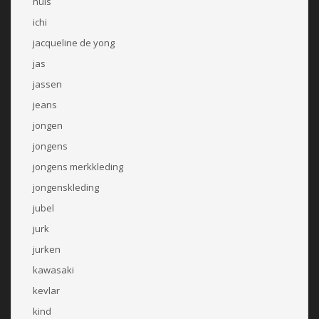
huis
ichi
jacqueline de yong
jas
jassen
jeans
jongen
jongens
jongens merkkleding
jongenskleding
jubel
jurk
jurken
kawasaki
kevlar
kind