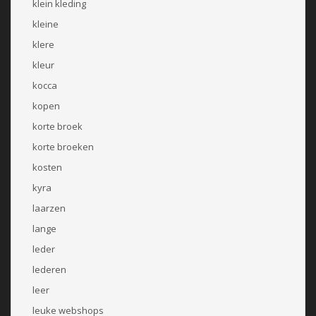
klein kleding
kleine
klere
kleur
kocca
kopen
korte broek
korte broeken
kosten
kyra
laarzen
lange
leder
lederen
leer
leuke webshops