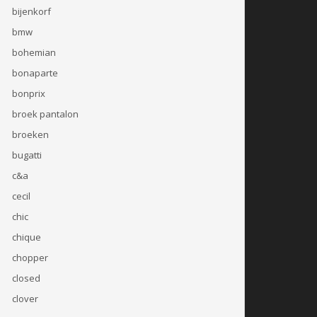
bijenkorf
bmw
bohemian
bonaparte
bonprix
broek pantalon
broeken
bugatti
c&a
cecil
chic
chique
chopper
closed
clover