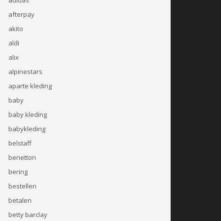
afterpay
akito
aldi
alix
alpinestars
aparte kleding
baby
baby kleding
babykleding
belstaff
benetton
bering
bestellen
betalen
betty barclay