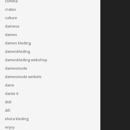
comma
cratex
culture
dainese
dames
dames kleding
dameskleding
dameskleding webshop
damesmode
damesmode winkels
dane
dante 6
didi
difi
elvira kleding
enjoy