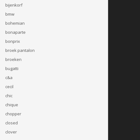
bijenkorf
bmw
bohemian
bonaparte
bonprix
broek pantalon
broeken
bugatti
c&a
cecil
chic
chique
chopper
closed
clover