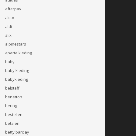
afterpay
akito
aldi
alix
alpinestars
aparte kleding
baby
baby kleding
babykleding
belstaff
benetton
bering
bestellen
betalen
betty barclay