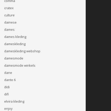
comma
cratex
culture
dainese
dames
dames kleding
dameskleding
dameskleding webshop
damesmode
damesmode winkels
dane
dante 6
didi
difi
elvira kleding
enjoy