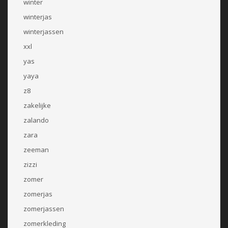
winter
winterjas
winterjassen
xxl
yas
yaya
z8
zakelijke
zalando
zara
zeeman
zizzi
zomer
zomerjas
zomerjassen
zomerkleding