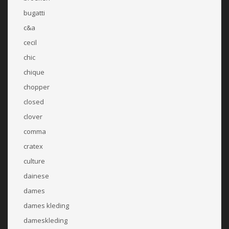
bugatti
c&a
cecil
chic
chique
chopper
closed
clover
comma
cratex
culture
dainese
dames
dames kleding
dameskleding