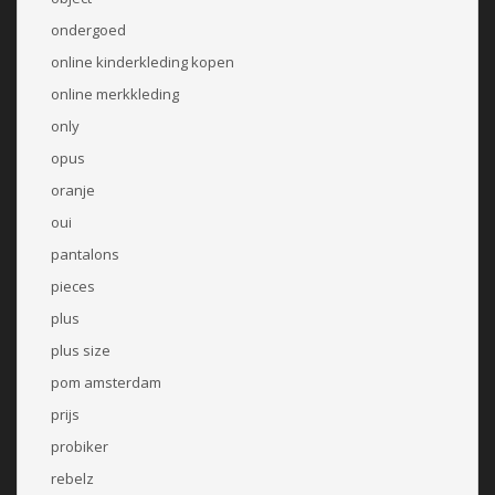
ondergoed
online kinderkleding kopen
online merkkleding
only
opus
oranje
oui
pantalons
pieces
plus
plus size
pom amsterdam
prijs
probiker
rebelz