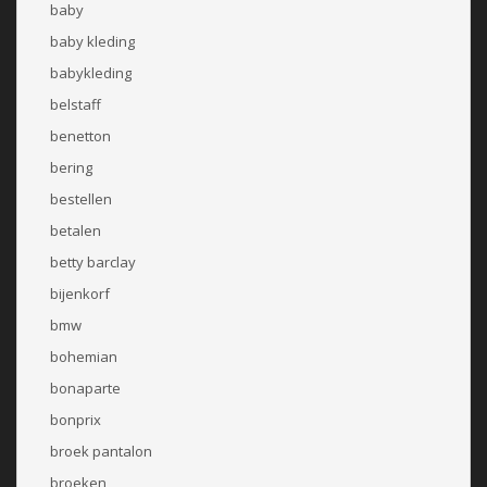
baby
baby kleding
babykleding
belstaff
benetton
bering
bestellen
betalen
betty barclay
bijenkorf
bmw
bohemian
bonaparte
bonprix
broek pantalon
broeken