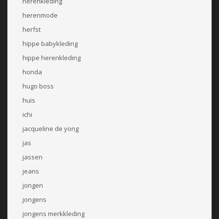
herenkleding
herenmode
herfst
hippe babykleding
hippe herenkleding
honda
hugo boss
huis
ichi
jacqueline de yong
jas
jassen
jeans
jongen
jongens
jongens merkkleding