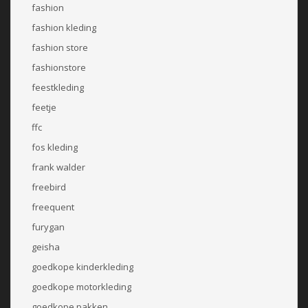
fashion
fashion kleding
fashion store
fashionstore
feestkleding
feetje
ffc
fos kleding
frank walder
freebird
freequent
furygan
geisha
goedkope kinderkleding
goedkope motorkleding
goedkope pakken