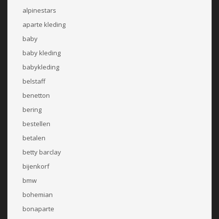
alpinestars
aparte kleding
baby
baby kleding
babykleding
belstaff
benetton
bering
bestellen
betalen
betty barclay
bijenkorf
bmw
bohemian
bonaparte