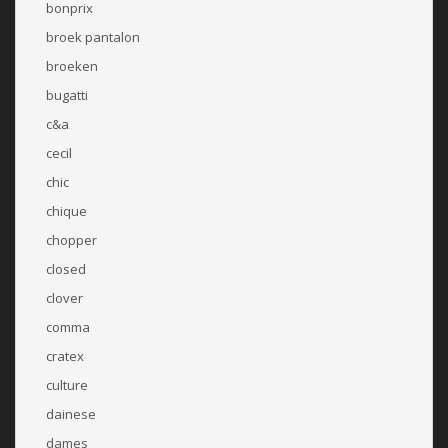
bonprix
broek pantalon
broeken
bugatti
c&a
cecil
chic
chique
chopper
closed
clover
comma
cratex
culture
dainese
dames