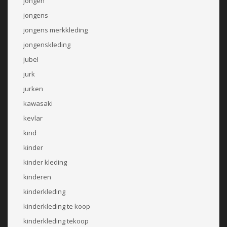
jongen
jongens
jongens merkkleding
jongenskleding
jubel
jurk
jurken
kawasaki
kevlar
kind
kinder
kinder kleding
kinderen
kinderkleding
kinderkleding te koop
kinderkleding tekoop