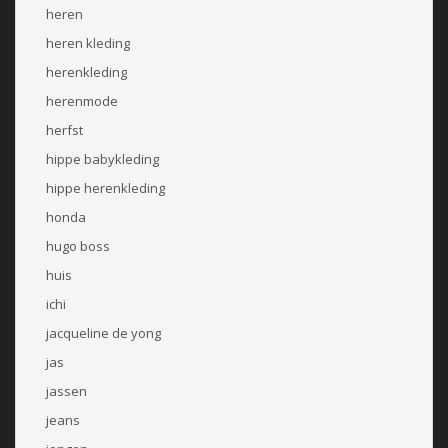
heren
heren kleding
herenkleding
herenmode
herfst
hippe babykleding
hippe herenkleding
honda
hugo boss
huis
ichi
jacqueline de yong
jas
jassen
jeans