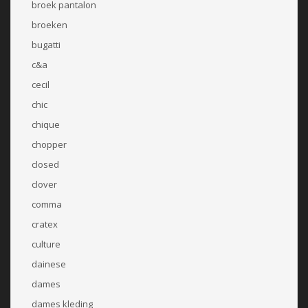
broek pantalon
broeken
bugatti
c&a
cecil
chic
chique
chopper
closed
clover
comma
cratex
culture
dainese
dames
dames kleding