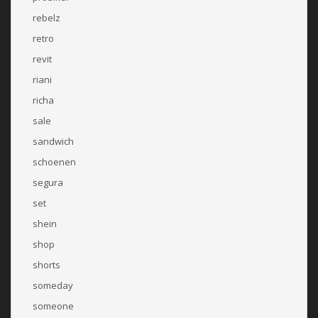
rebelz
retro
revit
riani
richa
sale
sandwich
schoenen
segura
set
shein
shop
shorts
someday
someone