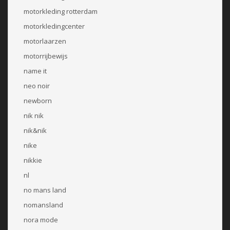
motorkleding rotterdam
motorkledingcenter
motorlaarzen
motorrijbewijs
name it
neo noir
newborn
nik nik
nik&nik
nike
nikkie
nl
no mans land
nomansland
nora mode