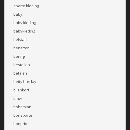
aparte kleding
baby
baby kleding
babykleding
belstaff
benetton
bering
bestellen
betalen
betty barclay
bijenkorf
bmw
bohemian
bonaparte
bonprix