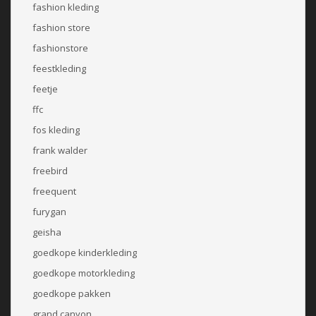
fashion kleding
fashion store
fashionstore
feestkleding
feetje
ffc
fos kleding
frank walder
freebird
freequent
furygan
geisha
goedkope kinderkleding
goedkope motorkleding
goedkope pakken
grand canyon