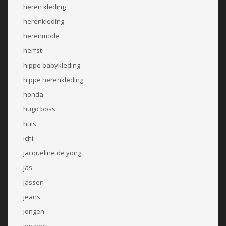
heren kleding
herenkleding
herenmode
herfst
hippe babykleding
hippe herenkleding
honda
hugo boss
huis
ichi
jacqueline de yong
jas
jassen
jeans
jongen
jongens