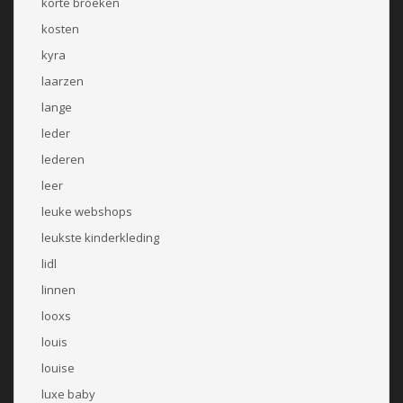
korte broeken
kosten
kyra
laarzen
lange
leder
lederen
leer
leuke webshops
leukste kinderkleding
lidl
linnen
looxs
louis
louise
luxe baby