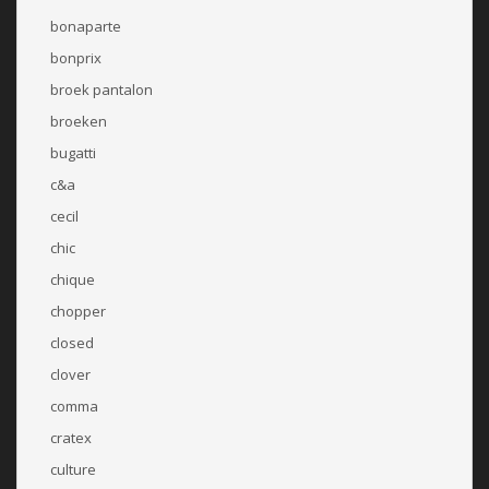
bonaparte
bonprix
broek pantalon
broeken
bugatti
c&a
cecil
chic
chique
chopper
closed
clover
comma
cratex
culture