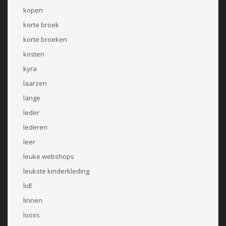
kopen
korte broek
korte broeken
kosten
kyra
laarzen
lange
leder
lederen
leer
leuke webshops
leukste kinderkleding
lidl
linnen
looxs