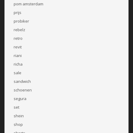
pom amsterdam
prijs
probiker
rebelz
retro
revit
riani
richa
sale
sandwich
schoenen
segura
set
shein
shop