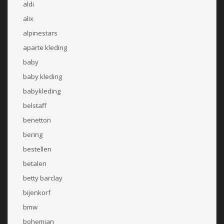
aldi
alix
alpinestars
aparte kleding
baby
baby kleding
babykleding
belstaff
benetton
bering
bestellen
betalen
betty barclay
bijenkorf
bmw
bohemian