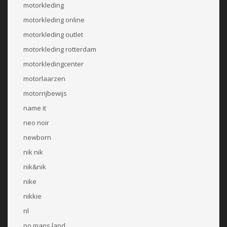
motorkleding
motorkleding online
motorkleding outlet
motorkleding rotterdam
motorkledingcenter
motorlaarzen
motorrijbewijs
name it
neo noir
newborn
nik nik
nik&nik
nike
nikkie
nl
no mans land