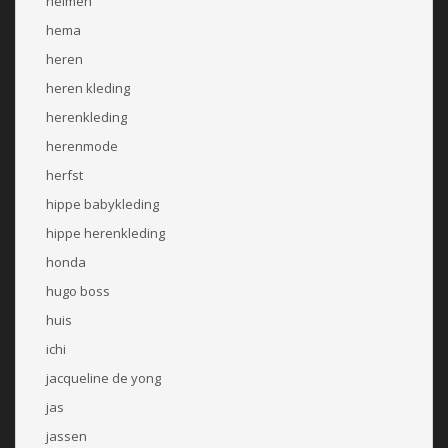
helmen
hema
heren
heren kleding
herenkleding
herenmode
herfst
hippe babykleding
hippe herenkleding
honda
hugo boss
huis
ichi
jacqueline de yong
jas
jassen