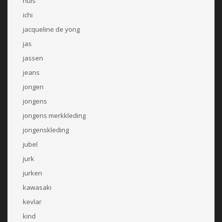
huis
ichi
jacqueline de yong
jas
jassen
jeans
jongen
jongens
jongens merkkleding
jongenskleding
jubel
jurk
jurken
kawasaki
kevlar
kind