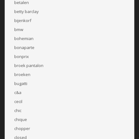
betalen
betty barclay
bijenkorf
bmw
bohemian
bonaparte
bonprix
broek pantalon
broeken
bugatti
c&a
cecil
chic
chique
chopper
closed