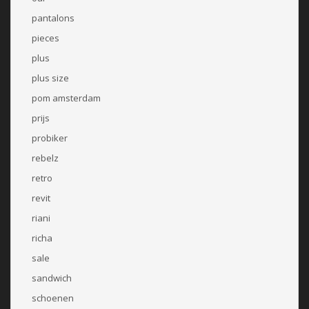
pantalons
pieces
plus
plus size
pom amsterdam
prijs
probiker
rebelz
retro
revit
riani
richa
sale
sandwich
schoenen