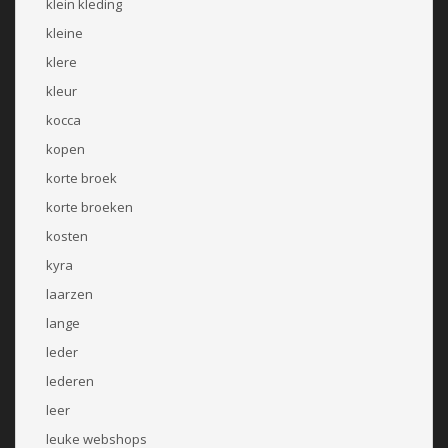
klein kleding
kleine
klere
kleur
kocca
kopen
korte broek
korte broeken
kosten
kyra
laarzen
lange
leder
lederen
leer
leuke webshops