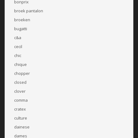
bonprix
broek pantalon
broeken
bugatti
c&a
cecil
chic
chique
chopper
closed
clover
comma
cratex
culture
dainese
dames