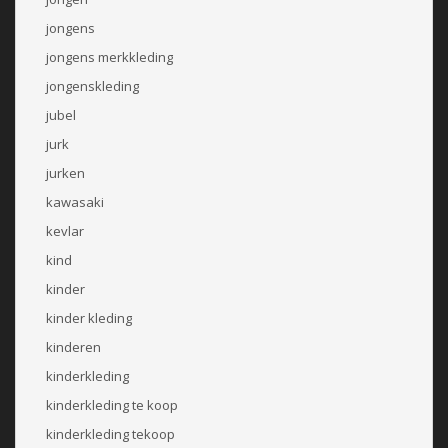
jongens
jongens merkkleding
jongenskleding
jubel
jurk
jurken
kawasaki
kevlar
kind
kinder
kinder kleding
kinderen
kinderkleding
kinderkleding te koop
kinderkleding tekoop