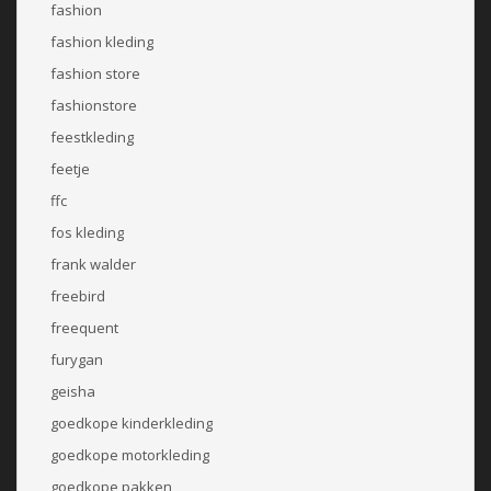
fashion
fashion kleding
fashion store
fashionstore
feestkleding
feetje
ffc
fos kleding
frank walder
freebird
freequent
furygan
geisha
goedkope kinderkleding
goedkope motorkleding
goedkope pakken