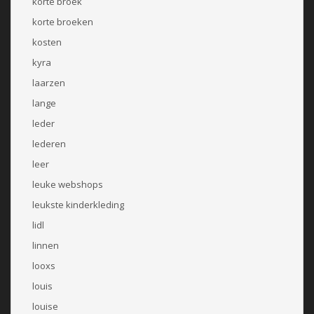
korte broek
korte broeken
kosten
kyra
laarzen
lange
leder
lederen
leer
leuke webshops
leukste kinderkleding
lidl
linnen
looxs
louis
louise