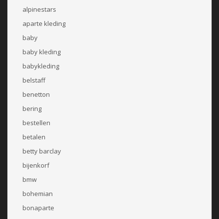
alpinestars
aparte kleding
baby
baby kleding
babykleding
belstaff
benetton
bering
bestellen
betalen
betty barclay
bijenkorf
bmw
bohemian
bonaparte