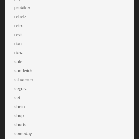
probiker
rebelz
retro
revit
riani
richa
sale
sandwich
schoenen
segura
set
shein
shop
shorts
someday