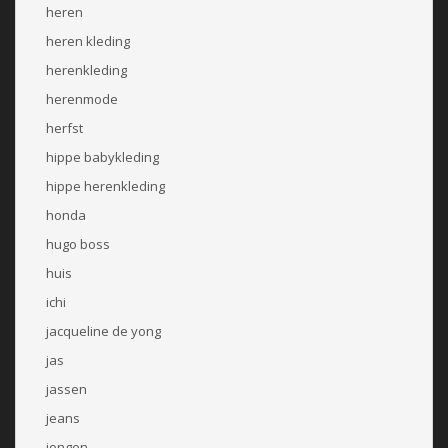
heren
heren kleding
herenkleding
herenmode
herfst
hippe babykleding
hippe herenkleding
honda
hugo boss
huis
ichi
jacqueline de yong
jas
jassen
jeans
jongen