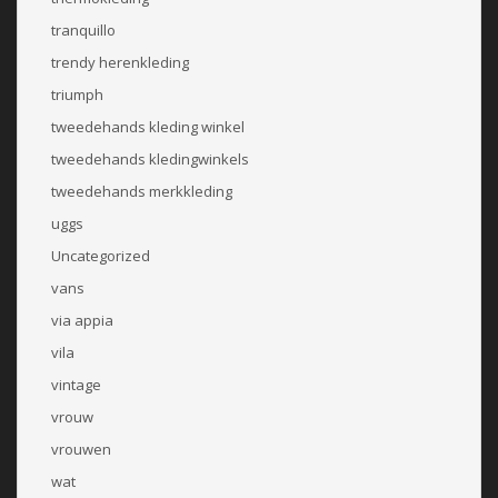
tranquillo
trendy herenkleding
triumph
tweedehands kleding winkel
tweedehands kledingwinkels
tweedehands merkkleding
uggs
Uncategorized
vans
via appia
vila
vintage
vrouw
vrouwen
wat