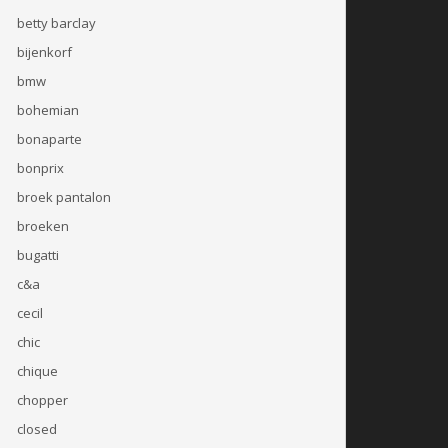
betty barclay
bijenkorf
bmw
bohemian
bonaparte
bonprix
broek pantalon
broeken
bugatti
c&a
cecil
chic
chique
chopper
closed