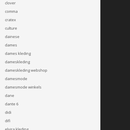
clover
comma
cratex
culture
dainese
dames
dames kleding
dameskleding
dameskleding webshop
damesmode
damesmode winkels
dane
dante 6
didi
difi
elvira kleding