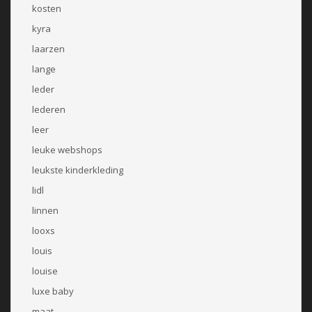
kosten
kyra
laarzen
lange
leder
lederen
leer
leuke webshops
leukste kinderkleding
lidl
linnen
looxs
louis
louise
luxe baby
maat