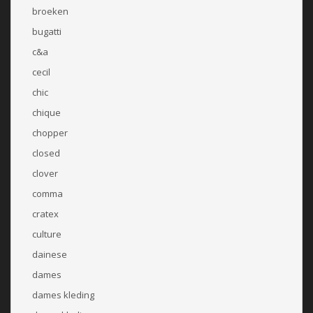
broeken
bugatti
c&a
cecil
chic
chique
chopper
closed
clover
comma
cratex
culture
dainese
dames
dames kleding