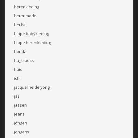
herenkleding
herenmode
herfst
hippe babykleding
hippe herenkleding
honda
hugo boss
huis
ichi
jacqueline de yong
jas
jassen
jeans
jongen
jongens