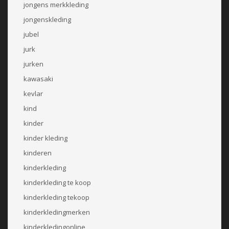
jongens merkkleding
jongenskleding
jubel
jurk
jurken
kawasaki
kevlar
kind
kinder
kinder kleding
kinderen
kinderkleding
kinderkleding te koop
kinderkleding tekoop
kinderkledingmerken
kinderkledingonline