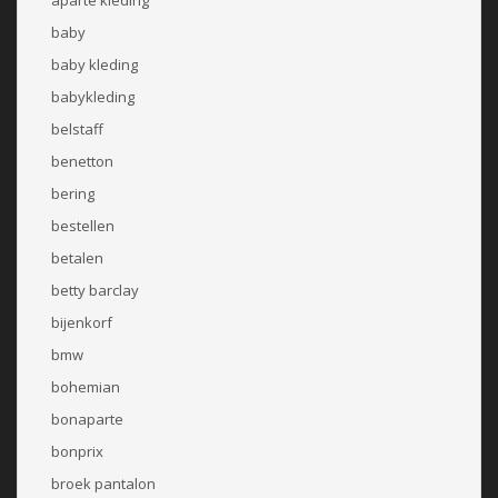
baby
baby kleding
babykleding
belstaff
benetton
bering
bestellen
betalen
betty barclay
bijenkorf
bmw
bohemian
bonaparte
bonprix
broek pantalon