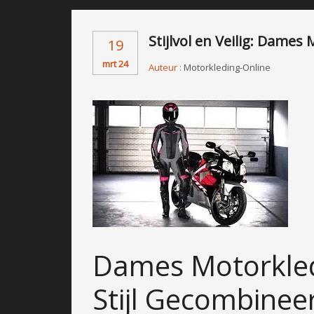
Stijlvol en Veilig: Dames
19
mrt 24
Auteur :
Motorkleding-Online
Dames Motorkledi
Stijl Gecombinee