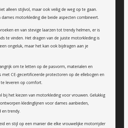
iet alleen stijlvol, maar ook veilig de weg op te gaan.
n dames motorkleding die beide aspecten combineert.
broeken en van stevige laarzen tot trendy helmen, er is
nds te vinden. Het dragen van de juiste motorkleding is
 een ongeluk, maar het kan ook bijdragen aan je
langrijk om te letten op de pasvorm, materialen en
 met CE-gecertificeerde protectoren op de ellebogen en
 te leveren op comfort.
 rol bij het kiezen van motorkleding voor vrouwen. Gelukkig
l ontworpen kledinglijnen voor dames aanbieden,
d en trendy.
d en stijl op een manier die elke vrouwelijke motorrijder