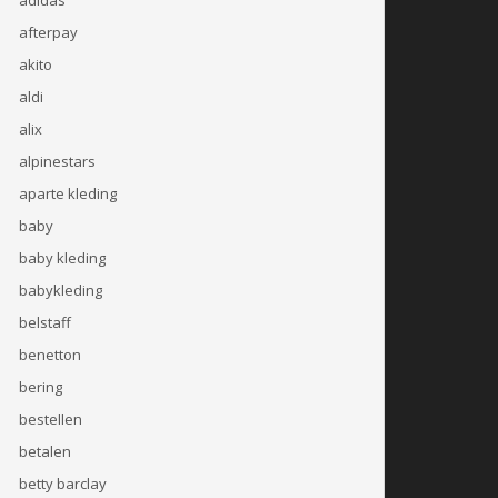
afterpay
akito
aldi
alix
alpinestars
aparte kleding
baby
baby kleding
babykleding
belstaff
benetton
bering
bestellen
betalen
betty barclay