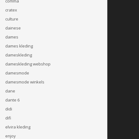
comma
cratex
culture
dainese
dames
dames kleding
dameskleding
dameskleding webshop
damesmode
damesmode winkels
dane
dante 6
didi
difi
elvira kleding
enjoy