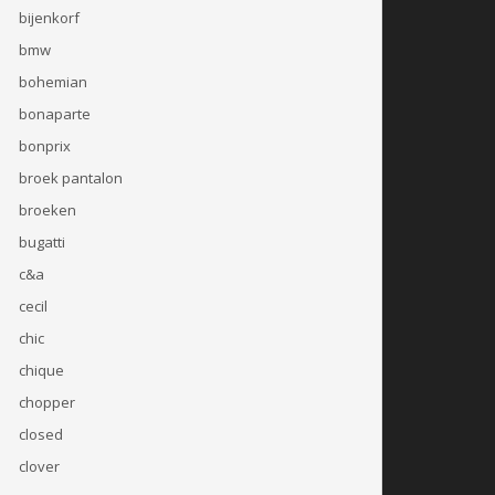
bijenkorf
bmw
bohemian
bonaparte
bonprix
broek pantalon
broeken
bugatti
c&a
cecil
chic
chique
chopper
closed
clover