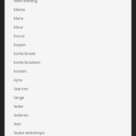
klein kleding
kleine
klere
kleur
kocca
kopen
korte broek
korte broeken
kosten
kyra
laarzen
lange
leder
lederen
leer
leuke webshops