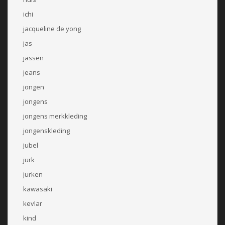
ichi
jacqueline de yong
jas
jassen
jeans
jongen
jongens
jongens merkkleding
jongenskleding
jubel
jurk
jurken
kawasaki
kevlar
kind