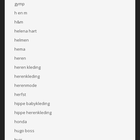
gymp
h en m
h&m
helena hart
helmen
hema
heren
heren kleding
herenkleding
herenmode
herfst
hippe babykleding
hippe herenkleding
honda
hugo boss
huis