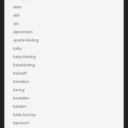
akito
aldi
alix
alpinestars
aparte kleding
baby
baby kleding
babykleding
belstaff
benetton
bering
bestellen
betalen
betty barclay
bijenkorf