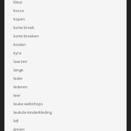
kleur
kocca
kopen
korte broek
korte broeken
kosten
kyra
laarzen
lange
leder
lederen
leer
leuke webshops
leukste kinderkleding
lidl
linnen