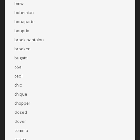
bmw
bohemian
bonaparte
bonprix
broek pantalon
broeken
bugatti
c&a
cecil
chic
chique
chopper
closed
clover
comma
cratex