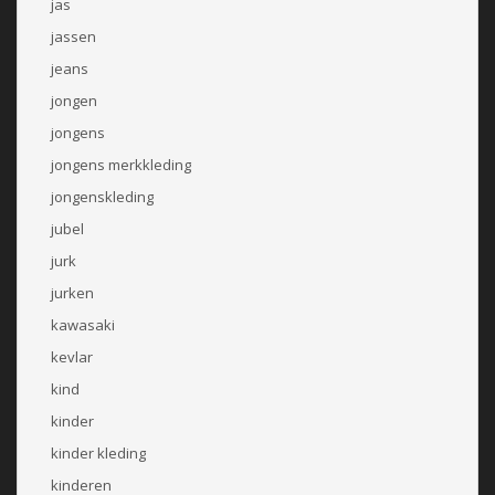
jas
jassen
jeans
jongen
jongens
jongens merkkleding
jongenskleding
jubel
jurk
jurken
kawasaki
kevlar
kind
kinder
kinder kleding
kinderen