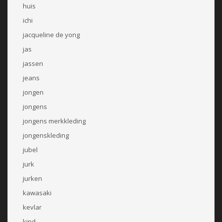
huis
ichi
jacqueline de yong
jas
jassen
jeans
jongen
jongens
jongens merkkleding
jongenskleding
jubel
jurk
jurken
kawasaki
kevlar
kind