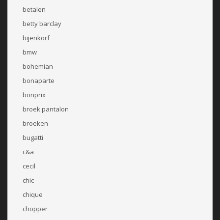
betalen
betty barclay
bijenkorf
bmw
bohemian
bonaparte
bonprix
broek pantalon
broeken
bugatti
c&a
cecil
chic
chique
chopper