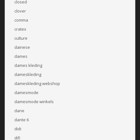
closed
clover
comma
cratex
culture
dainese
dames
dames kleding
dameskleding
dameskleding webshop
damesmode
damesmode winkels
dane
dante 6
didi
difi