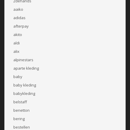
2dehands
aaiko
adidas
afterpay
akito
aldi
alix
alpinestars
aparte kleding
baby
baby kleding
babykleding
belstaff
benetton
bering
bestellen