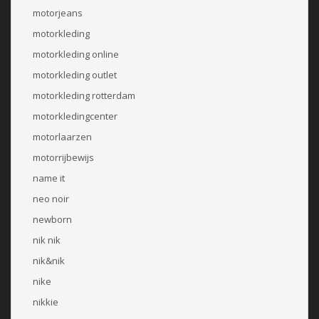
motorjeans
motorkleding
motorkleding online
motorkleding outlet
motorkleding rotterdam
motorkledingcenter
motorlaarzen
motorrijbewijs
name it
neo noir
newborn
nik nik
nik&nik
nike
nikkie