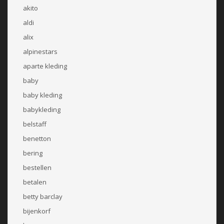
akito
aldi
alix
alpinestars
aparte kleding
baby
baby kleding
babykleding
belstaff
benetton
bering
bestellen
betalen
betty barclay
bijenkorf