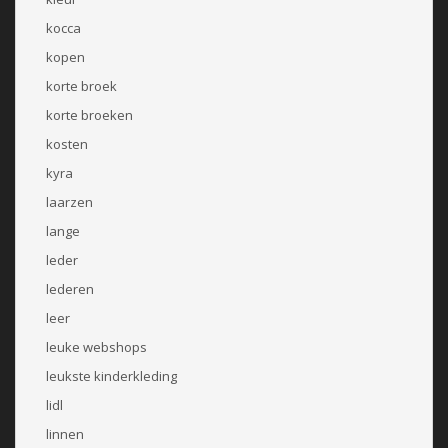
kocca
kopen
korte broek
korte broeken
kosten
kyra
laarzen
lange
leder
lederen
leer
leuke webshops
leukste kinderkleding
lidl
linnen