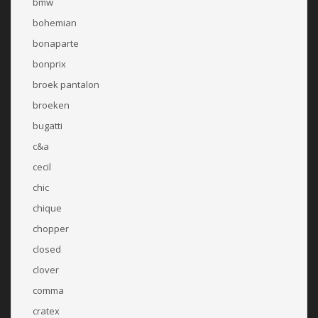
bmw
bohemian
bonaparte
bonprix
broek pantalon
broeken
bugatti
c&a
cecil
chic
chique
chopper
closed
clover
comma
cratex