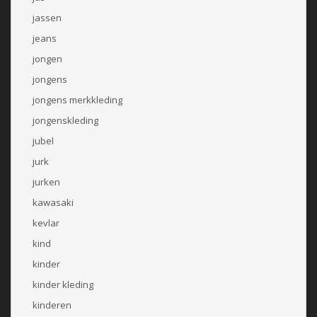
jassen
jeans
jongen
jongens
jongens merkkleding
jongenskleding
jubel
jurk
jurken
kawasaki
kevlar
kind
kinder
kinder kleding
kinderen