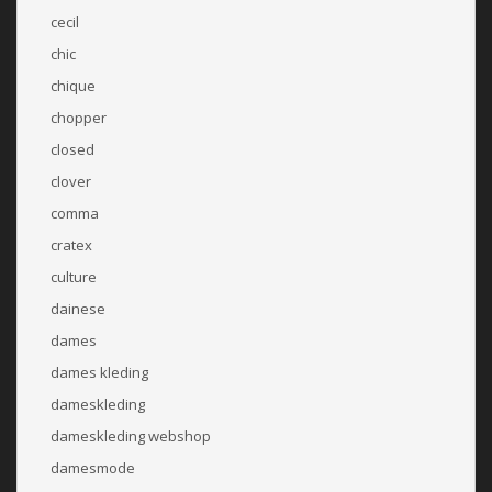
cecil
chic
chique
chopper
closed
clover
comma
cratex
culture
dainese
dames
dames kleding
dameskleding
dameskleding webshop
damesmode