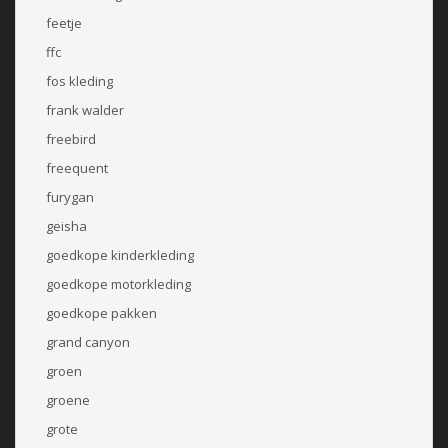
feetje
ffc
fos kleding
frank walder
freebird
freequent
furygan
geisha
goedkope kinderkleding
goedkope motorkleding
goedkope pakken
grand canyon
groen
groene
grote