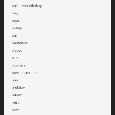
online merkkleding
only
opus
oranje
oui
pantalons
pieces
plus
plus size
pom amsterdam
prijs
probiker
rebelz
retro
revit