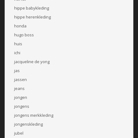
hippe babykleding
hippe herenkleding
honda
hugo boss
huis
ichi
jacqueline de yong
jas
jassen
jeans
jongen
jongens
jongens merkkleding
jongenskleding
jubel