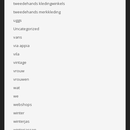
tweedehands kledingwinkels
tweedehands merkkleding
uggs
Uncategorized
vans
via appia
vila
vintage
vrouw
vrouwen
wat
we
webshops
winter
winterjas
winterjassen