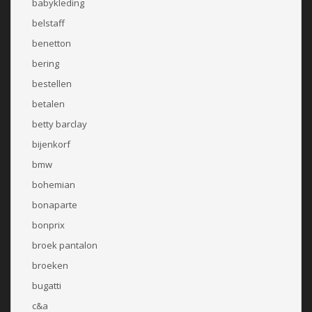
babykleding
belstaff
benetton
bering
bestellen
betalen
betty barclay
bijenkorf
bmw
bohemian
bonaparte
bonprix
broek pantalon
broeken
bugatti
c&a