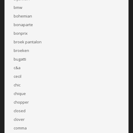
bmw
bohemian
bonaparte
bonprix
broek pantalon
broeken
bugatti
c&a
cecil
chic
chique
chopper
closed
clover
comma