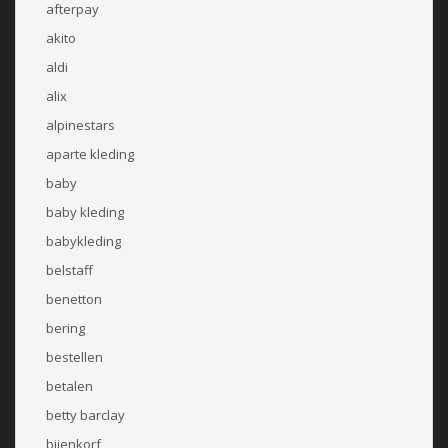
afterpay
akito
aldi
alix
alpinestars
aparte kleding
baby
baby kleding
babykleding
belstaff
benetton
bering
bestellen
betalen
betty barclay
bijenkorf