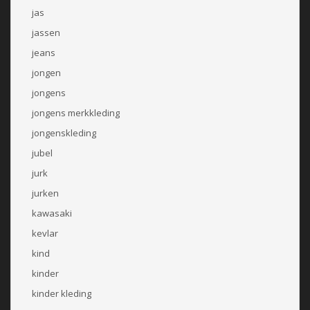
jas
jassen
jeans
jongen
jongens
jongens merkkleding
jongenskleding
jubel
jurk
jurken
kawasaki
kevlar
kind
kinder
kinder kleding