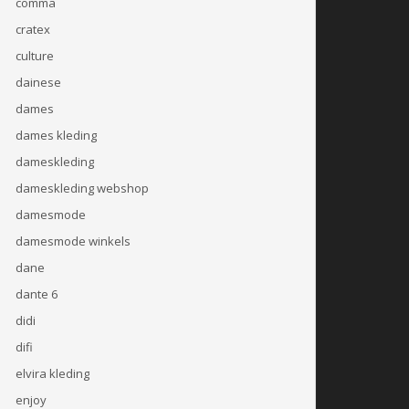
comma
cratex
culture
dainese
dames
dames kleding
dameskleding
dameskleding webshop
damesmode
damesmode winkels
dane
dante 6
didi
difi
elvira kleding
enjoy