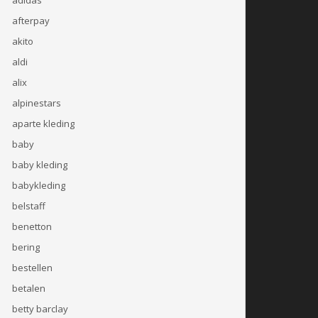
afterpay
akito
aldi
alix
alpinestars
aparte kleding
baby
baby kleding
babykleding
belstaff
benetton
bering
bestellen
betalen
betty barclay