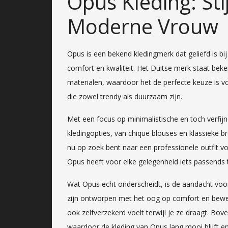
Opus Kleding: Sti
Moderne Vrouw
Opus is een bekend kledingmerk dat geliefd is bi
comfort en kwaliteit. Het Duitse merk staat bek
materialen, waardoor het de perfecte keuze is v
die zowel trendy als duurzaam zijn.
Met een focus op minimalistische en toch verfij
kledingopties, van chique blouses en klassieke b
nu op zoek bent naar een professionele outfit vo
Opus heeft voor elke gelegenheid iets passends 
Wat Opus echt onderscheidt, is de aandacht voor
zijn ontworpen met het oog op comfort en bewegin
ook zelfverzekerd voelt terwijl je ze draagt. Bo
waardoor de kleding van Opus lang mooi blijft en