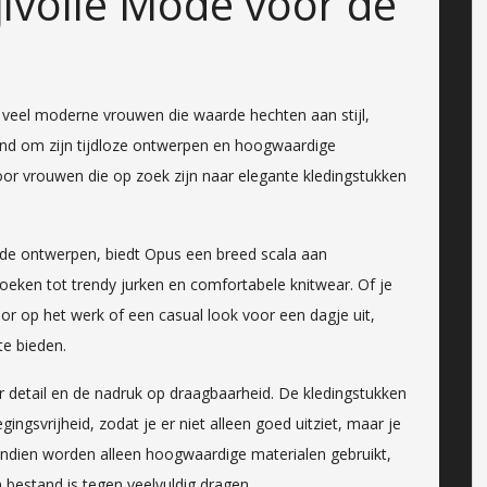
jlvolle Mode voor de
j veel moderne vrouwen die waarde hechten aan stijl,
end om zijn tijdloze ontwerpen en hoogwaardige
oor vrouwen die op zoek zijn naar elegante kledingstukken
nde ontwerpen, biedt Opus een breed scala aan
roeken tot trendy jurken en comfortabele knitwear. Of je
or op het werk of een casual look voor een dagje uit,
te bieden.
 detail en de nadruk op draagbaarheid. De kledingstukken
gsvrijheid, zodat je er niet alleen goed uitziet, maar je
vendien worden alleen hoogwaardige materialen gebruikt,
 bestand is tegen veelvuldig dragen.