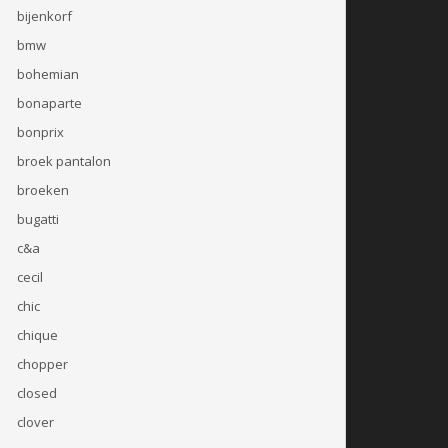
bijenkorf
bmw
bohemian
bonaparte
bonprix
broek pantalon
broeken
bugatti
c&a
cecil
chic
chique
chopper
closed
clover