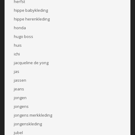
herfst
hippe babykleding
hippe herenkleding
honda
hugo boss
huis
ichi
jacqueline de yong
jas
jassen
jeans
jongen
jongens
jongens merkkleding
jongenskleding
jubel