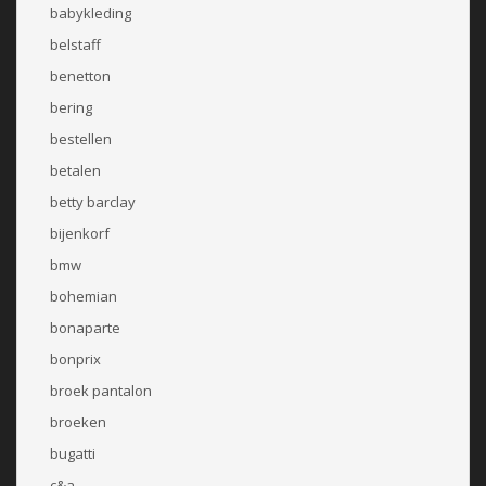
babykleding
belstaff
benetton
bering
bestellen
betalen
betty barclay
bijenkorf
bmw
bohemian
bonaparte
bonprix
broek pantalon
broeken
bugatti
c&a