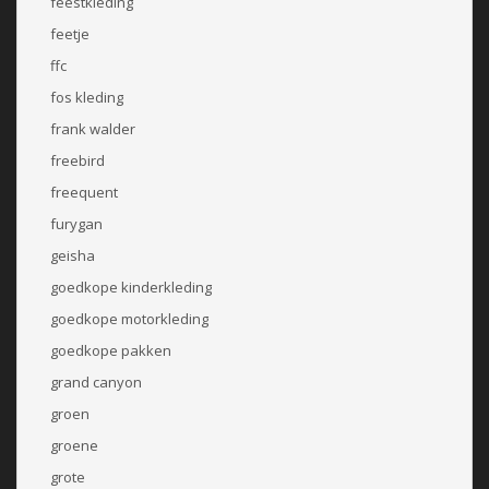
feestkleding
feetje
ffc
fos kleding
frank walder
freebird
freequent
furygan
geisha
goedkope kinderkleding
goedkope motorkleding
goedkope pakken
grand canyon
groen
groene
grote