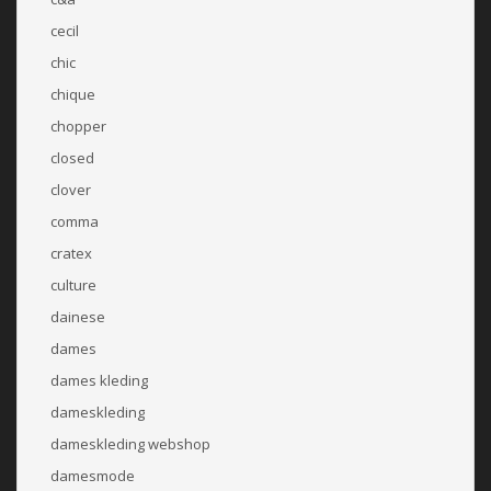
cecil
chic
chique
chopper
closed
clover
comma
cratex
culture
dainese
dames
dames kleding
dameskleding
dameskleding webshop
damesmode