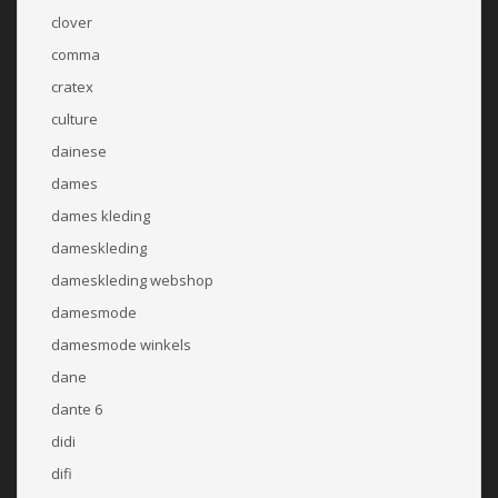
clover
comma
cratex
culture
dainese
dames
dames kleding
dameskleding
dameskleding webshop
damesmode
damesmode winkels
dane
dante 6
didi
difi