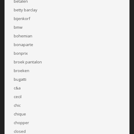
betalen
betty barclay
bijenkorf
bmw
bohemian
bonaparte
bonprix
broek pantalon
broeken
bugatti
c&a
cecil
chic
chique
chopper
closed