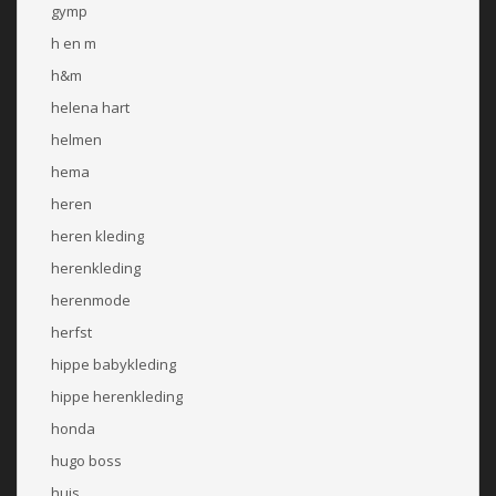
gymp
h en m
h&m
helena hart
helmen
hema
heren
heren kleding
herenkleding
herenmode
herfst
hippe babykleding
hippe herenkleding
honda
hugo boss
huis