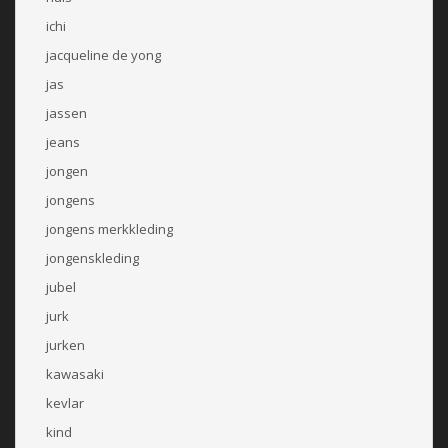
ichi
jacqueline de yong
jas
jassen
jeans
jongen
jongens
jongens merkkleding
jongenskleding
jubel
jurk
jurken
kawasaki
kevlar
kind