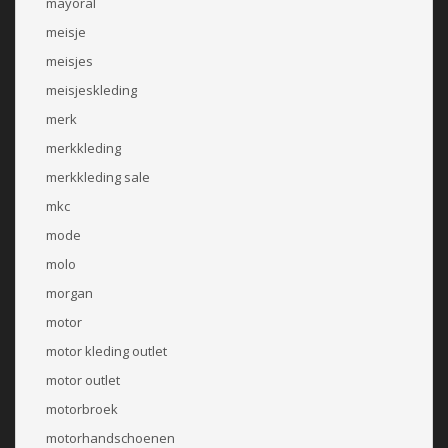
mayoral
meisje
meisjes
meisjeskleding
merk
merkkleding
merkkleding sale
mkc
mode
molo
morgan
motor
motor kleding outlet
motor outlet
motorbroek
motorhandschoenen