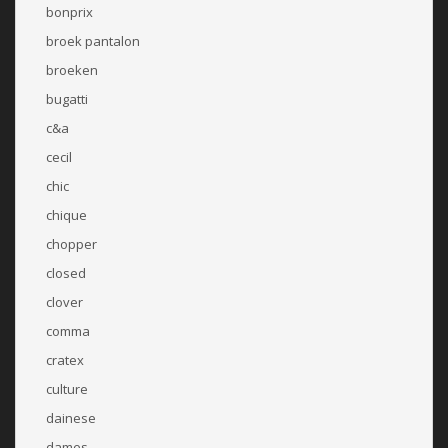
bonprix
broek pantalon
broeken
bugatti
c&a
cecil
chic
chique
chopper
closed
clover
comma
cratex
culture
dainese
dames