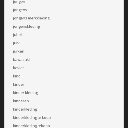
jongen
jongens
jongens merkkleding
jongenskleding
jubel
jurk
jurken
kawasaki
kevlar
kind
kinder
kinder kleding
kinderen
kinderkleding
kinderkleding te koop
kinderkleding tekoop