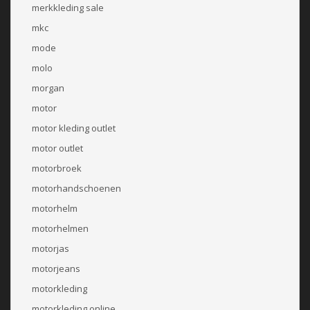
merkkleding sale
mkc
mode
molo
morgan
motor
motor kleding outlet
motor outlet
motorbroek
motorhandschoenen
motorhelm
motorhelmen
motorjas
motorjeans
motorkleding
motorkleding online