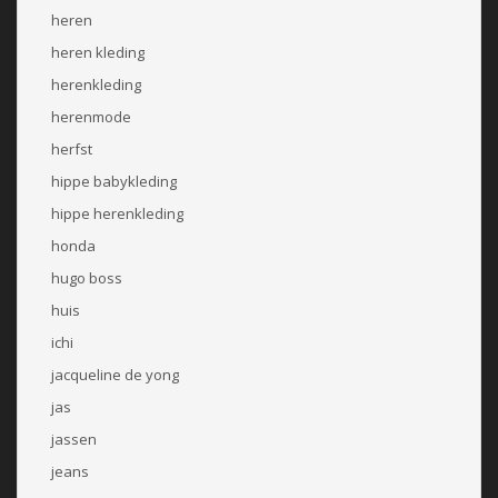
heren
heren kleding
herenkleding
herenmode
herfst
hippe babykleding
hippe herenkleding
honda
hugo boss
huis
ichi
jacqueline de yong
jas
jassen
jeans