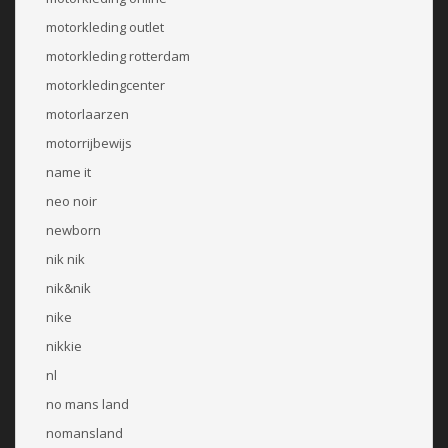
motorkleding outlet
motorkleding rotterdam
motorkledingcenter
motorlaarzen
motorrijbewijs
name it
neo noir
newborn
nik nik
nik&nik
nike
nikkie
nl
no mans land
nomansland