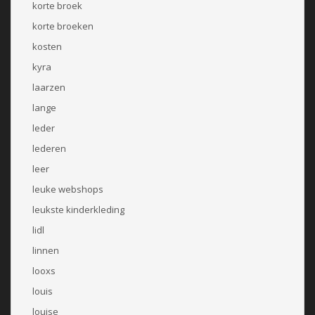
korte broek
korte broeken
kosten
kyra
laarzen
lange
leder
lederen
leer
leuke webshops
leukste kinderkleding
lidl
linnen
looxs
louis
louise