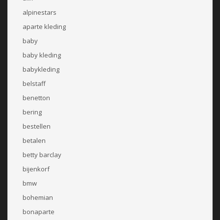
alpinestars
aparte kleding
baby
baby kleding
babykleding
belstaff
benetton
bering
bestellen
betalen
betty barclay
bijenkorf
bmw
bohemian
bonaparte