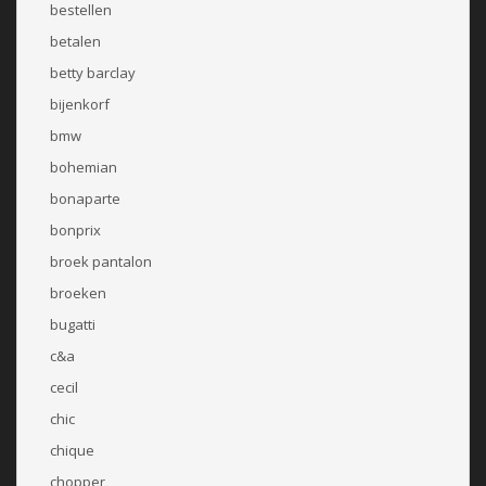
bestellen
betalen
betty barclay
bijenkorf
bmw
bohemian
bonaparte
bonprix
broek pantalon
broeken
bugatti
c&a
cecil
chic
chique
chopper