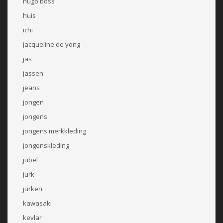
hugo boss
huis
ichi
jacqueline de yong
jas
jassen
jeans
jongen
jongens
jongens merkkleding
jongenskleding
jubel
jurk
jurken
kawasaki
kevlar