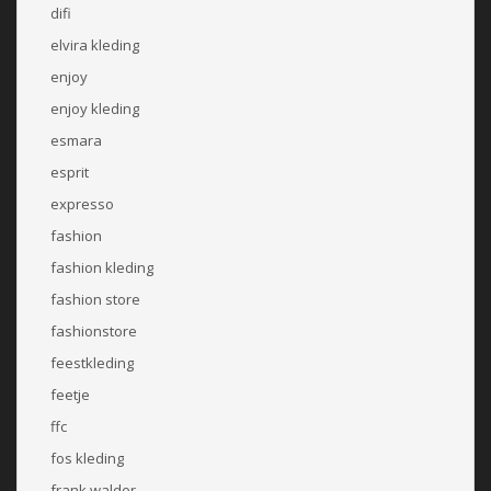
difi
elvira kleding
enjoy
enjoy kleding
esmara
esprit
expresso
fashion
fashion kleding
fashion store
fashionstore
feestkleding
feetje
ffc
fos kleding
frank walder