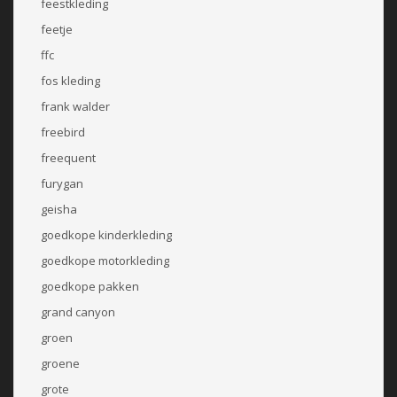
feestkleding
feetje
ffc
fos kleding
frank walder
freebird
freequent
furygan
geisha
goedkope kinderkleding
goedkope motorkleding
goedkope pakken
grand canyon
groen
groene
grote