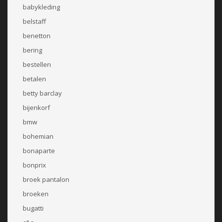
babykleding
belstaff
benetton
bering
bestellen
betalen
betty barclay
bijenkorf
bmw
bohemian
bonaparte
bonprix
broek pantalon
broeken
bugatti