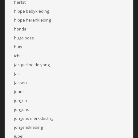
herfst
hippe babykleding
hippe herenkleding
honda
hugo boss
huis
ichi
jacqueline de yong
jas
jassen
jeans
jongen
jongens
jongens merkkleding
jongenskleding
jubel