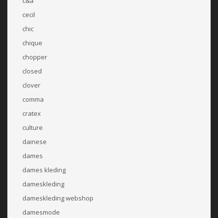
c&a
cecil
chic
chique
chopper
closed
clover
comma
cratex
culture
dainese
dames
dames kleding
dameskleding
dameskleding webshop
damesmode