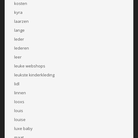
kosten
kyra
laarzen
lange
leder
lederen
leer
leuke webshops
leukste kinderkleding
lidl
linnen
looxs
louis
louise
luxe baby
maat