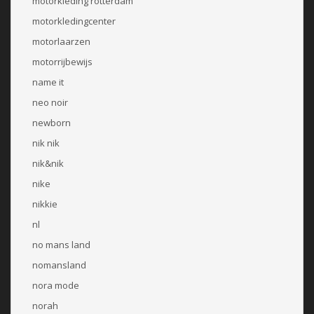
motorkleding rotterdam
motorkledingcenter
motorlaarzen
motorrijbewijs
name it
neo noir
newborn
nik nik
nik&nik
nike
nikkie
nl
no mans land
nomansland
nora mode
norah