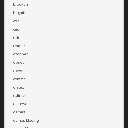
broeken
bugatti
c&a
cecil
chic
chique
chopper
closed
clover
comma
cratex
culture
dainese
dames
dames kleding