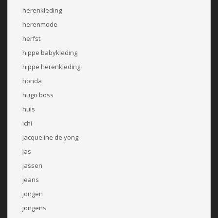
herenkleding
herenmode
herfst
hippe babykleding
hippe herenkleding
honda
hugo boss
huis
ichi
jacqueline de yong
jas
jassen
jeans
jongen
jongens