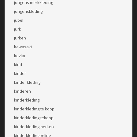
jongens merkkleding
jongenskleding
jubel
jurk
jurken
kawasaki
kevlar
kind
kinder
kinder kleding
kinderen
kinderkleding
kinderkleding te koop
kinderkleding tekoop
kinderkledingmerken
kinderkledingonline