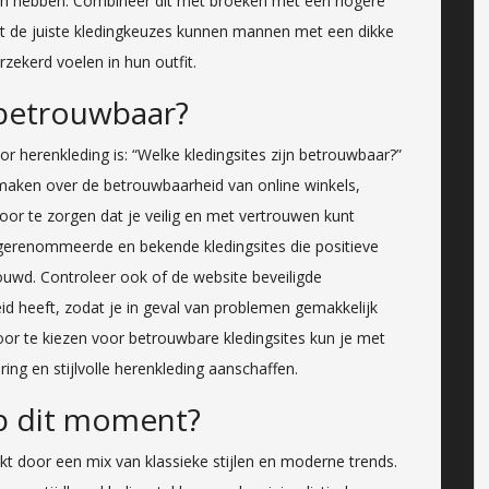
nnen hebben. Combineer dit met broeken met een hogere
Met de juiste kledingkeuzes kunnen mannen met een dikke
rzekerd voelen in hun outfit.
n betrouwbaar?
or herenkleding is: “Welke kledingsites zijn betrouwbaar?”
 maken over de betrouwbaarheid van online winkels,
or te zorgen dat je veilig en met vertrouwen kunt
 gerenommeerde en bekende kledingsites die positieve
uwd. Controleer ook of de website beveiligde
id heeft, zodat je in geval van problemen gemakkelijk
or te kiezen voor betrouwbare kledingsites kun je met
ring en stijlvolle herenkleding aanschaffen.
p dit moment?
door een mix van klassieke stijlen en moderne trends.