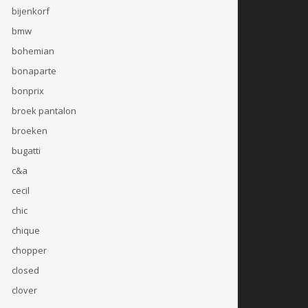
bijenkorf
bmw
bohemian
bonaparte
bonprix
broek pantalon
broeken
bugatti
c&a
cecil
chic
chique
chopper
closed
clover