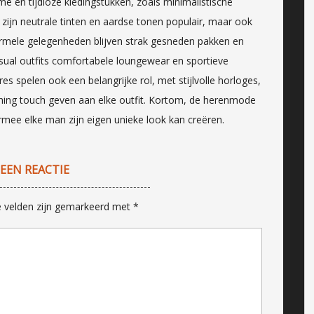
en tijdloze kledingstukken, zoals minimalistische
zijn neutrale tinten en aardse tonen populair, maar ook
 formele gelegenheden blijven strak gesneden pakken en
sual outfits comfortabele loungewear en sportieve
s spelen ook een belangrijke rol, met stijlvolle horloges,
ishing touch geven aan elke outfit. Kortom, de herenmode
armee elke man zijn eigen unieke look kan creëren.
 EEN REACTIE
e velden zijn gemarkeerd met
*