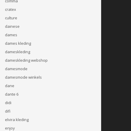
comma
cratex
culture
dainese
dames
dames kleding
dameskleding
dameskleding webshop
damesmode
damesmode winkels
dane
dante 6
didi
difi
elvira kleding
enjoy