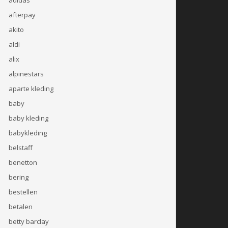
afterpay
akito
aldi
alix
alpinestars
aparte kleding
baby
baby kleding
babykleding
belstaff
benetton
bering
bestellen
betalen
betty barclay