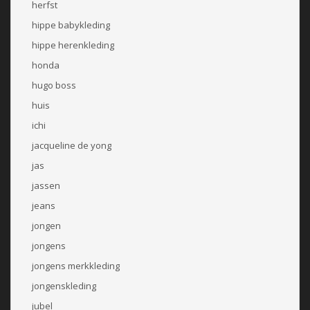
herfst
hippe babykleding
hippe herenkleding
honda
hugo boss
huis
ichi
jacqueline de yong
jas
jassen
jeans
jongen
jongens
jongens merkkleding
jongenskleding
jubel