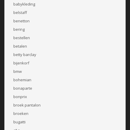
babykleding
belstaff
benetton
bering
bestellen
betalen
betty barclay
bijenkorf
bmw
bohemian
bonaparte
bonprix
broek pantalon
broeken
bugatti