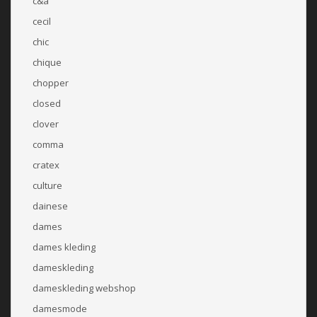
c&a
cecil
chic
chique
chopper
closed
clover
comma
cratex
culture
dainese
dames
dames kleding
dameskleding
dameskleding webshop
damesmode