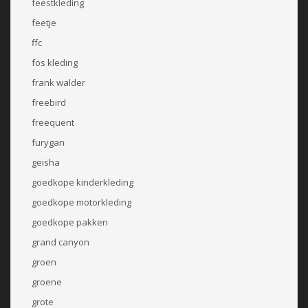
feestkleding
feetje
ffc
fos kleding
frank walder
freebird
freequent
furygan
geisha
goedkope kinderkleding
goedkope motorkleding
goedkope pakken
grand canyon
groen
groene
grote