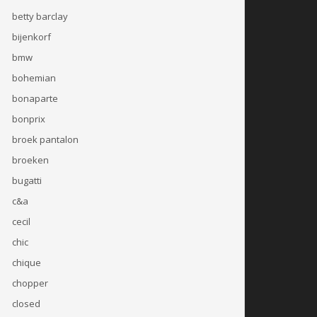
betty barclay
bijenkorf
bmw
bohemian
bonaparte
bonprix
broek pantalon
broeken
bugatti
c&a
cecil
chic
chique
chopper
closed