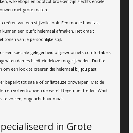
urken, wikkeltops en bootcut broeken zijn slechts enkele
 vrouwen met grote maten.
t creëren van een stijlvolle look. Een mooie handtas,
n kunnen een outfit helemaal afmaken. Het draait
t tonen van je persoonlijke stijl.
oor een speciale gelegenheid of gewoon iets comfortabels
dingmaten dames biedt eindeloze mogelijkheden. Durf te
n om een look te creëren die helemaal bij jou past.
er beperkt tot saaie of onflatteuze ontwerpen. Met de
stralen en vol vertrouwen de wereld tegemoet treden. Want
s te voelen, ongeacht haar maat.
pecialiseerd in Grote