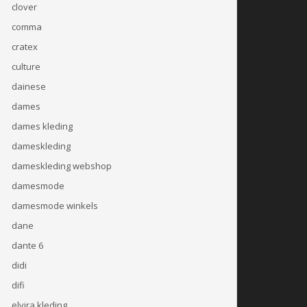
clover
comma
cratex
culture
dainese
dames
dames kleding
dameskleding
dameskleding webshop
damesmode
damesmode winkels
dane
dante 6
didi
difi
elvira kleding