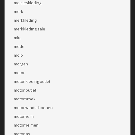
meisjeskleding
merk
merkkleding
merkkleding sale
mkc
mode
molo
morgan
motor
motor kleding outlet
motor outlet
motorbroek
motorhandschoenen
motorhelm
motorhelmen
motorjas