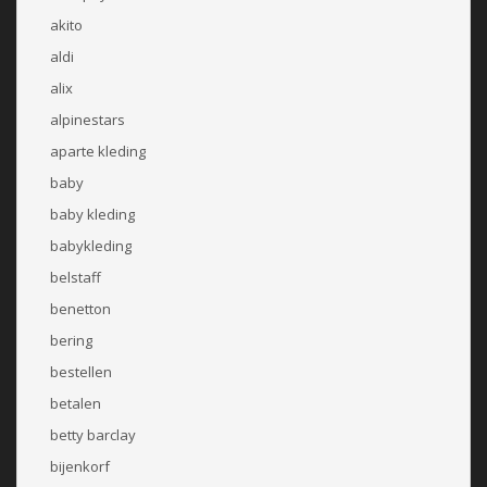
akito
aldi
alix
alpinestars
aparte kleding
baby
baby kleding
babykleding
belstaff
benetton
bering
bestellen
betalen
betty barclay
bijenkorf