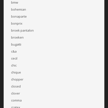
bmw
bohemian
bonaparte
bonprix
broek pantalon
broeken
bugatti
c&a
cecil
chic
chique
chopper
closed
clover
comma
cratex