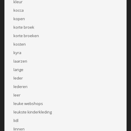
kleur
kocca
kopen
korte broek
korte broeken
kosten
kyra
laarzen
lange
leder
lederen
leer
leuke webshops
leukste kinderkleding
lidl
linnen