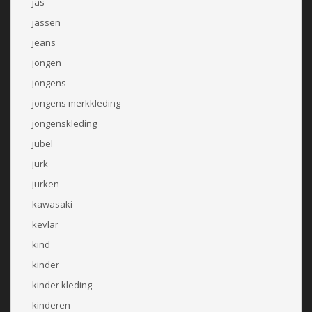
jas
jassen
jeans
jongen
jongens
jongens merkkleding
jongenskleding
jubel
jurk
jurken
kawasaki
kevlar
kind
kinder
kinder kleding
kinderen