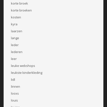
korte broek
korte broeken
kosten
kyra
laarzen
lange
leder
lederen
leer
leuke webshops
leukste kinderkleding
lidl
linnen
looxs
louis