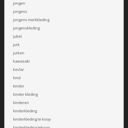
jongen
jongens
jongens merkkleding
jongenskleding
jubel
jurk
jurken
kawasaki
kevlar
kind
kinder
kinder kleding
kinderen
kinderkleding
kinderkleding te koop
kinderkleding tekoop