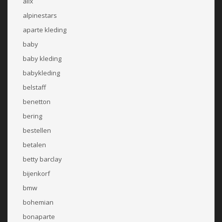
alix
alpinestars
aparte kleding
baby
baby kleding
babykleding
belstaff
benetton
bering
bestellen
betalen
betty barclay
bijenkorf
bmw
bohemian
bonaparte