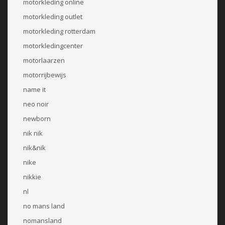
motorkleding online
motorkleding outlet
motorkleding rotterdam
motorkledingcenter
motorlaarzen
motorrijbewijs
name it
neo noir
newborn
nik nik
nik&nik
nike
nikkie
nl
no mans land
nomansland