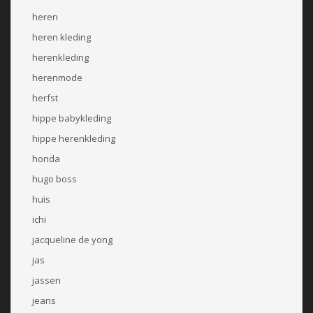
heren
heren kleding
herenkleding
herenmode
herfst
hippe babykleding
hippe herenkleding
honda
hugo boss
huis
ichi
jacqueline de yong
jas
jassen
jeans