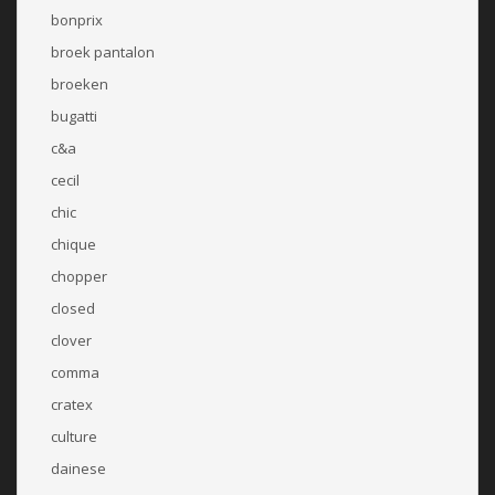
bonprix
broek pantalon
broeken
bugatti
c&a
cecil
chic
chique
chopper
closed
clover
comma
cratex
culture
dainese