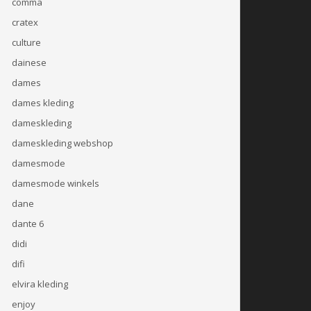
comma
cratex
culture
dainese
dames
dames kleding
dameskleding
dameskleding webshop
damesmode
damesmode winkels
dane
dante 6
didi
difi
elvira kleding
enjoy