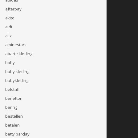
afterpay
akito
aldi
alix
alpinestars
aparte kleding
baby
baby kleding
babykleding
belstaff
benetton
bering
bestellen
betalen
betty barclay