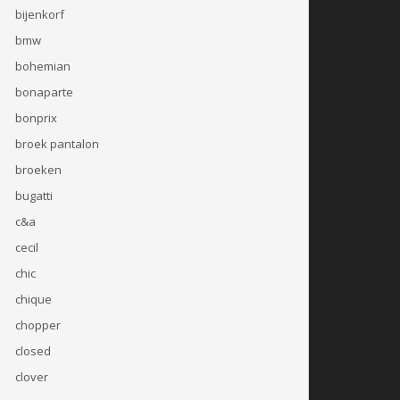
bijenkorf
bmw
bohemian
bonaparte
bonprix
broek pantalon
broeken
bugatti
c&a
cecil
chic
chique
chopper
closed
clover