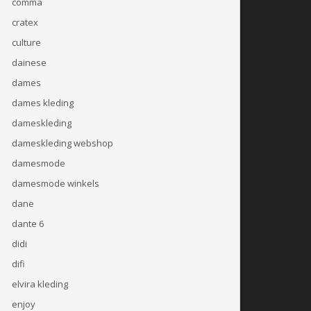
comma
cratex
culture
dainese
dames
dames kleding
dameskleding
dameskleding webshop
damesmode
damesmode winkels
dane
dante 6
didi
difi
elvira kleding
enjoy