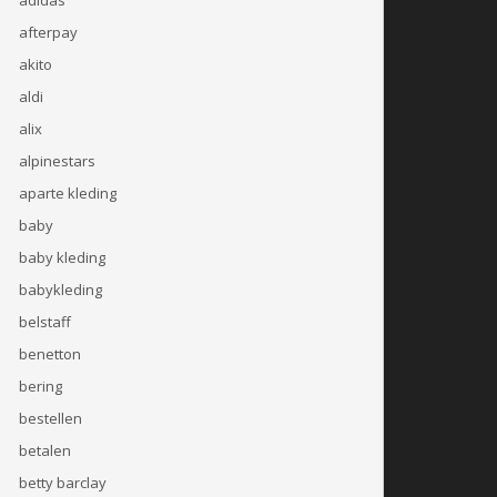
afterpay
akito
aldi
alix
alpinestars
aparte kleding
baby
baby kleding
babykleding
belstaff
benetton
bering
bestellen
betalen
betty barclay