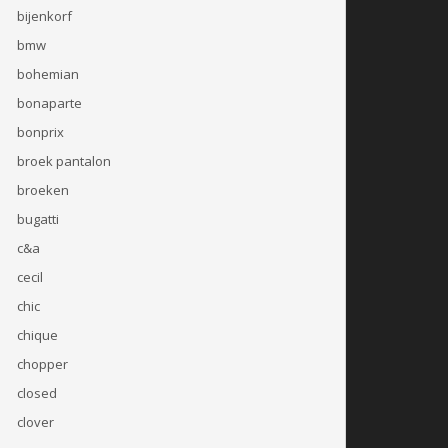
bijenkorf
bmw
bohemian
bonaparte
bonprix
broek pantalon
broeken
bugatti
c&a
cecil
chic
chique
chopper
closed
clover