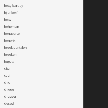
betty barclay
bijenkorf
bmw
bohemian
bonaparte
bonprix
broek pantalon
broeken
bugatti
c&a
cecil
chic
chique
chopper
closed