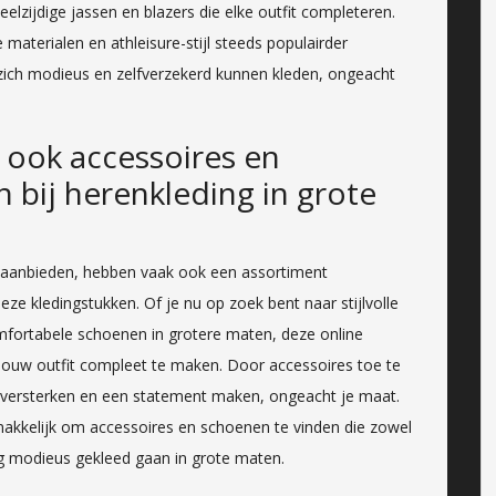
elzijdige jassen en blazers die elke outfit completeren.
materialen en athleisure-stijl steeds populairder
ch modieus en zelfverzekerd kunnen kleden, ongeacht
s ook accessoires en
 bij herenkleding in grote
n aanbieden, hebben vaak ook een assortiment
ze kledingstukken. Of je nu op zoek bent naar stijlvolle
mfortabele schoenen in grotere maten, deze online
jouw outfit compleet te maken. Door accessoires toe te
jl versterken en een statement maken, ongeacht je maat.
makkelijk om accessoires en schoenen te vinden die zowel
ag modieus gekleed gaan in grote maten.