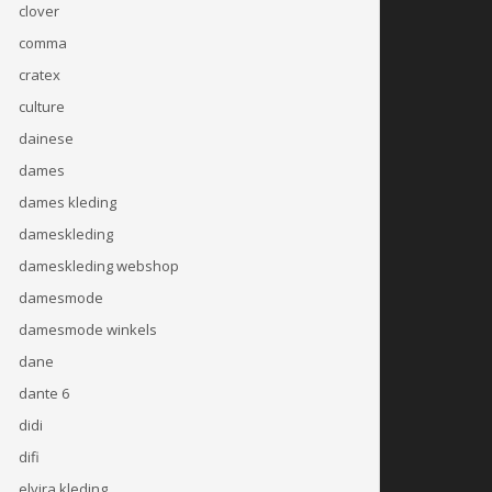
clover
comma
cratex
culture
dainese
dames
dames kleding
dameskleding
dameskleding webshop
damesmode
damesmode winkels
dane
dante 6
didi
difi
elvira kleding