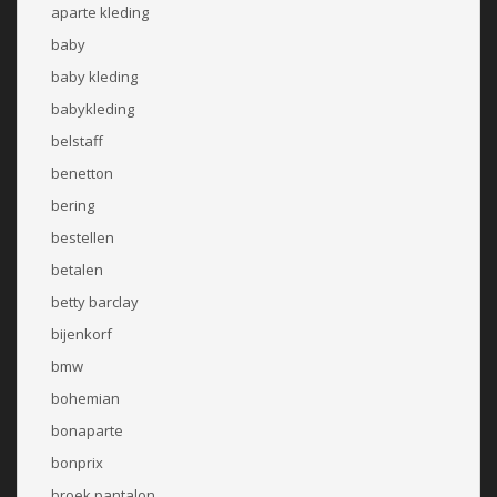
aparte kleding
baby
baby kleding
babykleding
belstaff
benetton
bering
bestellen
betalen
betty barclay
bijenkorf
bmw
bohemian
bonaparte
bonprix
broek pantalon