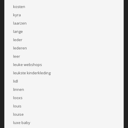
kosten
kyra
laarzen
lange
leder
lederen
leer
leuke webshops
leukste kinderkleding
lidl
linnen
looxs
louis
louise
luxe baby