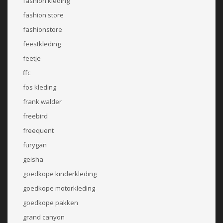
fashion kleding
fashion store
fashionstore
feestkleding
feetje
ffc
fos kleding
frank walder
freebird
freequent
furygan
geisha
goedkope kinderkleding
goedkope motorkleding
goedkope pakken
grand canyon