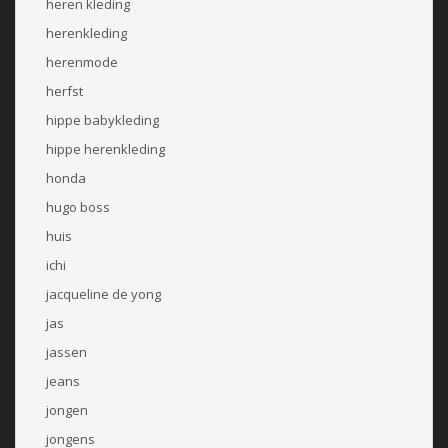
heren kleding
herenkleding
herenmode
herfst
hippe babykleding
hippe herenkleding
honda
hugo boss
huis
ichi
jacqueline de yong
jas
jassen
jeans
jongen
jongens