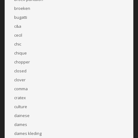
broeken
bugatti
c&a
cecil
chic
chique
chopper
closed
clover
comma
cratex
culture
dainese
dames
dames kleding