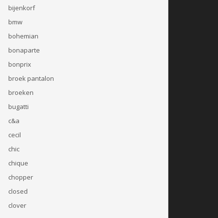
bijenkorf
bmw
bohemian
bonaparte
bonprix
broek pantalon
broeken
bugatti
c&a
cecil
chic
chique
chopper
closed
clover