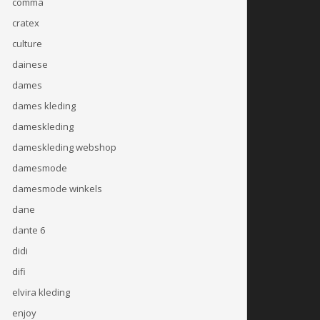
comma
cratex
culture
dainese
dames
dames kleding
dameskleding
dameskleding webshop
damesmode
damesmode winkels
dane
dante 6
didi
difi
elvira kleding
enjoy