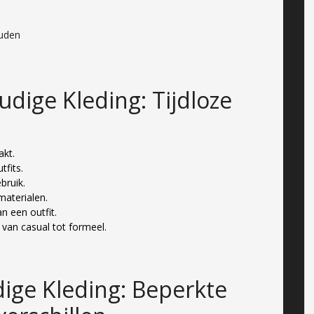
ouden
dige Kleding: Tijdloze
akt.
tfits.
bruik.
materialen.
n een outfit.
 van casual tot formeel.
ige Kleding: Beperkte