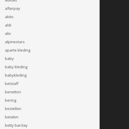
afterpay
akito
aldi
alix
alpinestars
aparte kleding
baby
baby kleding
babykleding
belstaff
benetton
bering
bestellen
betalen
betty barclay