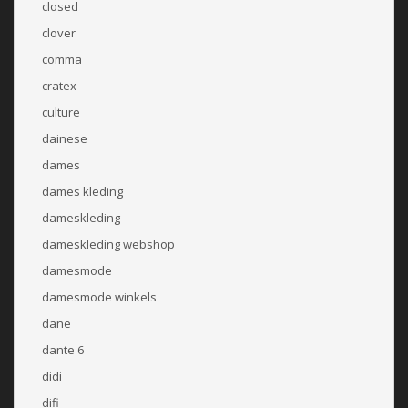
closed
clover
comma
cratex
culture
dainese
dames
dames kleding
dameskleding
dameskleding webshop
damesmode
damesmode winkels
dane
dante 6
didi
difi