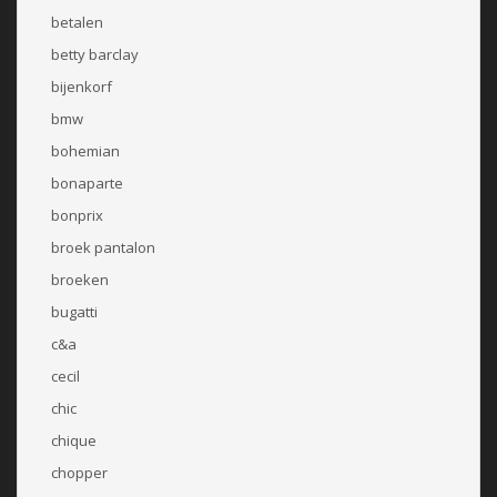
betalen
betty barclay
bijenkorf
bmw
bohemian
bonaparte
bonprix
broek pantalon
broeken
bugatti
c&a
cecil
chic
chique
chopper