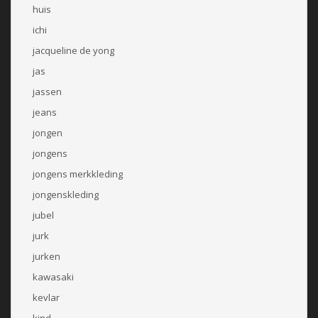
huis
ichi
jacqueline de yong
jas
jassen
jeans
jongen
jongens
jongens merkkleding
jongenskleding
jubel
jurk
jurken
kawasaki
kevlar
kind