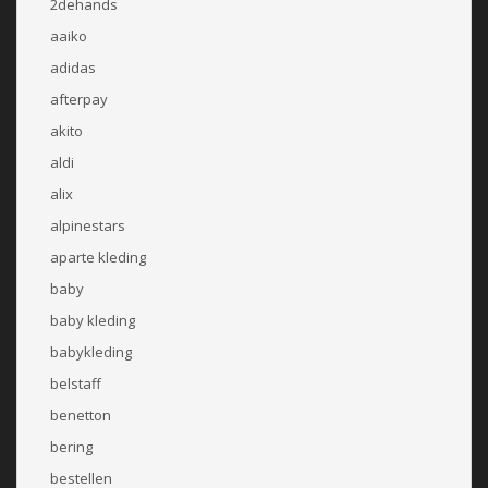
2dehands
aaiko
adidas
afterpay
akito
aldi
alix
alpinestars
aparte kleding
baby
baby kleding
babykleding
belstaff
benetton
bering
bestellen