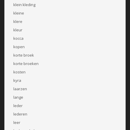
klein kleding
kleine
klere
kleur
kocca
kopen
korte broek
korte broeken
kosten
kyra
laarzen
lange
leder
lederen
leer