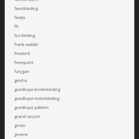
feestkleding
feetje
ffc
fos kleding
frank walder
freebird
freequent
furygan
geisha
goedkope kinderkleding
goedkope motorkleding
goedkope pakken
grand canyon
groen
groene