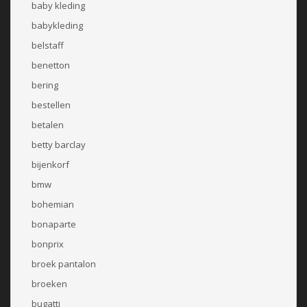
baby kleding
babykleding
belstaff
benetton
bering
bestellen
betalen
betty barclay
bijenkorf
bmw
bohemian
bonaparte
bonprix
broek pantalon
broeken
bugatti