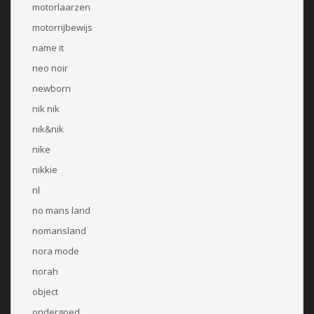
motorlaarzen
motorrijbewijs
name it
neo noir
newborn
nik nik
nik&nik
nike
nikkie
nl
no mans land
nomansland
nora mode
norah
object
ondergoed