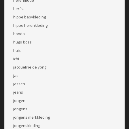
herenmode
herfst
hippe babykleding
hippe herenkleding
honda
hugo boss
huis
ichi
jacqueline de yong
jas
jassen
jeans
jongen
jongens
jongens merkkleding
jongenskleding