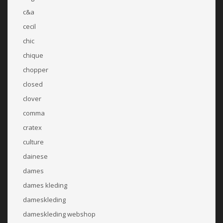
c&a
cecil
chic
chique
chopper
closed
clover
comma
cratex
culture
dainese
dames
dames kleding
dameskleding
dameskleding webshop