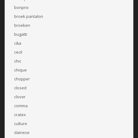
bonprix
broek pantalon
broeken
bugatti
c&a
cecil
chic
chique
chopper
closed
clover
comma
cratex
culture
dainese