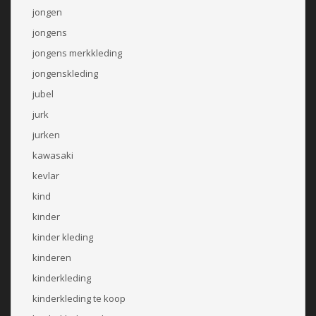
jongen
jongens
jongens merkkleding
jongenskleding
jubel
jurk
jurken
kawasaki
kevlar
kind
kinder
kinder kleding
kinderen
kinderkleding
kinderkleding te koop