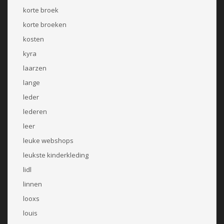
korte broek
korte broeken
kosten
kyra
laarzen
lange
leder
lederen
leer
leuke webshops
leukste kinderkleding
lidl
linnen
looxs
louis