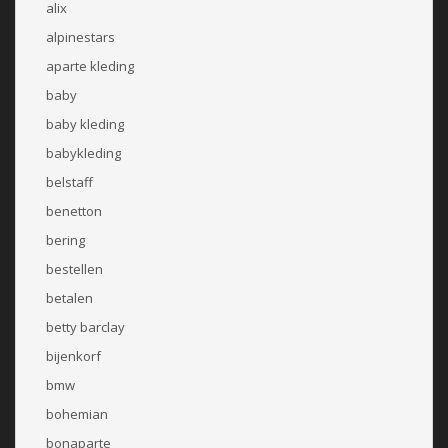
alix
alpinestars
aparte kleding
baby
baby kleding
babykleding
belstaff
benetton
bering
bestellen
betalen
betty barclay
bijenkorf
bmw
bohemian
bonaparte