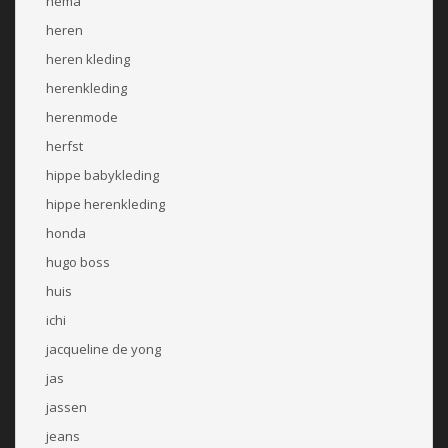
hema
heren
heren kleding
herenkleding
herenmode
herfst
hippe babykleding
hippe herenkleding
honda
hugo boss
huis
ichi
jacqueline de yong
jas
jassen
jeans