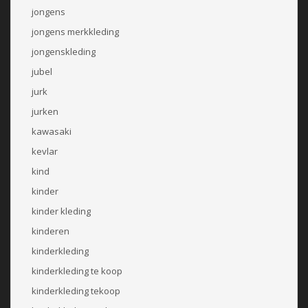
jongens
jongens merkkleding
jongenskleding
jubel
jurk
jurken
kawasaki
kevlar
kind
kinder
kinder kleding
kinderen
kinderkleding
kinderkleding te koop
kinderkleding tekoop