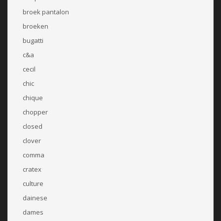
broek pantalon
broeken
bugatti
c&a
cecil
chic
chique
chopper
closed
clover
comma
cratex
culture
dainese
dames