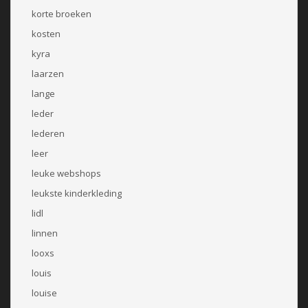
korte broeken
kosten
kyra
laarzen
lange
leder
lederen
leer
leuke webshops
leukste kinderkleding
lidl
linnen
looxs
louis
louise