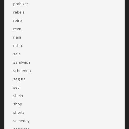
probiker
rebelz
retro
revit
riani
richa
sale
sandwich
schoenen
segura
set
shein
shop
shorts
someday
someone