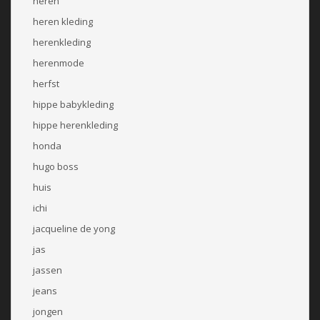
heren
heren kleding
herenkleding
herenmode
herfst
hippe babykleding
hippe herenkleding
honda
hugo boss
huis
ichi
jacqueline de yong
jas
jassen
jeans
jongen