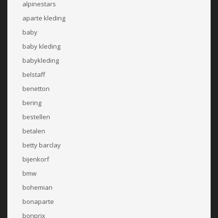
alpinestars
aparte kleding
baby
baby kleding
babykleding
belstaff
benetton
bering
bestellen
betalen
betty barclay
bijenkorf
bmw
bohemian
bonaparte
bonprix