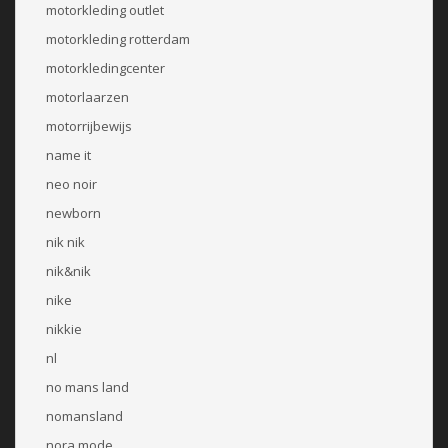
motorkleding outlet
motorkleding rotterdam
motorkledingcenter
motorlaarzen
motorrijbewijs
name it
neo noir
newborn
nik nik
nik&nik
nike
nikkie
nl
no mans land
nomansland
nora mode