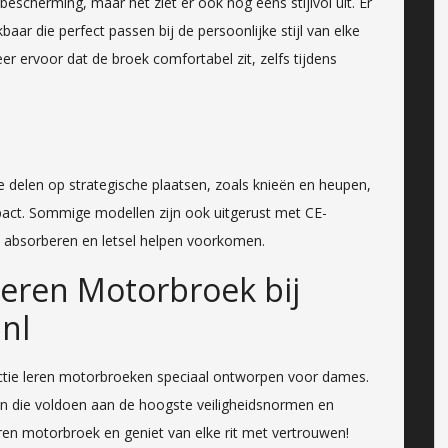
escherming, maar het ziet er ook nog eens stijlvol uit. Er
aar die perfect passen bij de persoonlijke stijl van elke
eer ervoor dat de broek comfortabel zit, zelfs tijdens
e delen op strategische plaatsen, zoals knieën en heupen,
pact. Sommige modellen zijn ook uitgerust met CE-
e absorberen en letsel helpen voorkomen.
eren Motorbroek bij
nl
lectie leren motorbroeken speciaal ontworpen voor dames.
n die voldoen aan de hoogste veiligheidsnormen en
e leren motorbroek en geniet van elke rit met vertrouwen!