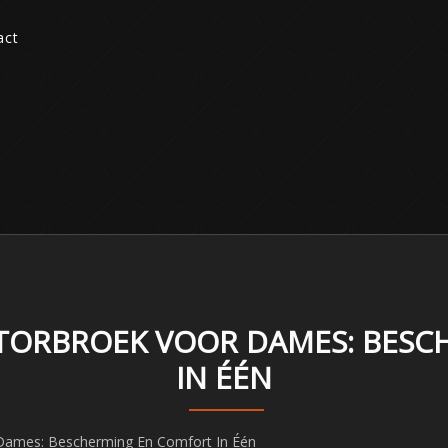
act
OTORBROEK VOOR DAMES: BES
IN ÉÉN
 Dames: Bescherming En Comfort In Één