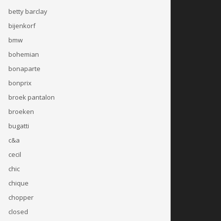
betty barclay
bijenkorf
bmw
bohemian
bonaparte
bonprix
broek pantalon
broeken
bugatti
c&a
cecil
chic
chique
chopper
closed