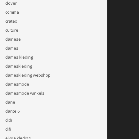
clover
comma
cratex
culture
dainese
dames
dames kleding
dameskleding
dameskleding webshop
damesmode
damesmode winkels
dane
dante 6
didi
difi
elvira kleding