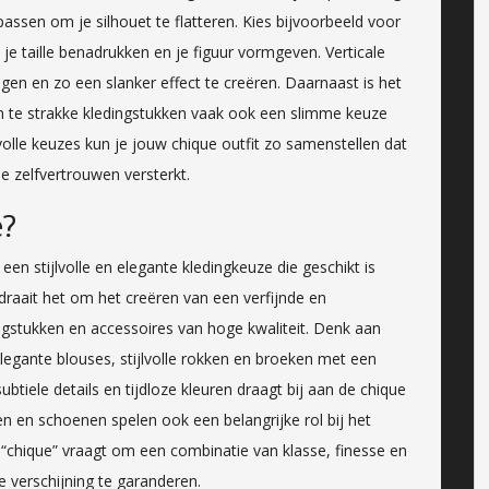
passen om je silhouet te flatteren. Kies bijvoorbeeld voor
je taille benadrukken en je figuur vormgeven. Verticale
en en zo een slanker effect te creëren. Daarnaast is het
n te strakke kledingstukken vaak ook een slimme keuze
volle keuzes kun je jouw chique outfit zo samenstellen dat
 zelfvertrouwen versterkt.
e?
en stijlvolle en elegante kledingkeuze die geschikt is
raait het om het creëren van een verfijnde en
ingstukken en accessoires van hoge kwaliteit. Denk aan
legante blouses, stijlvolle rokken en broeken met een
btiele details en tijdloze kleuren draagt bij aan de chique
en en schoenen spelen ook een belangrijke rol bij het
“chique” vraagt om een combinatie van klasse, finesse en
le verschijning te garanderen.