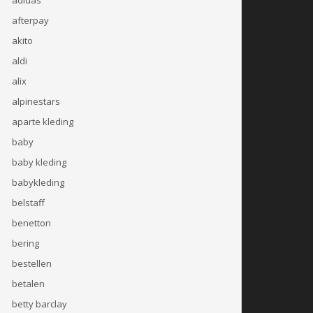
afterpay
akito
aldi
alix
alpinestars
aparte kleding
baby
baby kleding
babykleding
belstaff
benetton
bering
bestellen
betalen
betty barclay