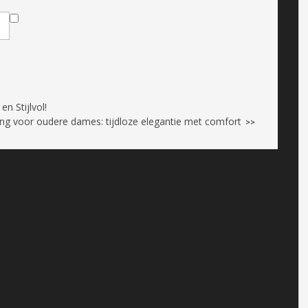
n Stijlvol!
eding voor oudere dames: tijdloze elegantie met comfort
>>