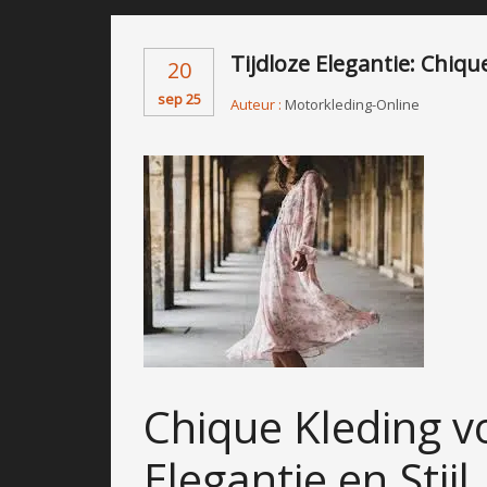
Tijdloze Elegantie: Chiq
20
sep 25
Auteur :
Motorkleding-Online
Chique Kleding v
Elegantie en Stijl