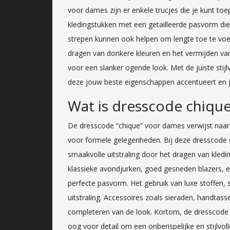
voor dames zijn er enkele trucjes die je kunt toe
kledingstukken met een getailleerde pasvorm die 
strepen kunnen ook helpen om lengte toe te voeg
dragen van donkere kleuren en het vermijden va
voor een slanker ogende look. Met de juiste stijl
deze jouw beste eigenschappen accentueert en je
Wat is dresscode chiqu
De dresscode “chique” voor dames verwijst naar e
voor formele gelegenheden. Bij deze dresscode d
smaakvolle uitstraling door het dragen van kled
klassieke avondjurken, goed gesneden blazers, e
perfecte pasvorm. Het gebruik van luxe stoffen, su
uitstraling. Accessoires zoals sieraden, handtass
completeren van de look. Kortom, de dresscode 
oog voor detail om een onberispelijke en stijlvol