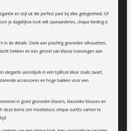
antie en stijl uit die perfect past bij elke gelegenheid. Of
on je dagelijkse look wilt opwaarderen, chique kleding is
m in de details. Denk aan prachtig gesneden silhouetten,
ndacht trekken en een gevoel van klasse toevoegen aan
 elegante avondjurk in een tijdloze kleur zoals zwart,
sterende accessoires en hoge hakken voor een
nvesteren in goed gesneden blazers, klassieke blouses en
h deze items om moeiteloos chique outfits samen te
ijd.
t creëren van een chique look. Kies voor tijdloze sieraden,