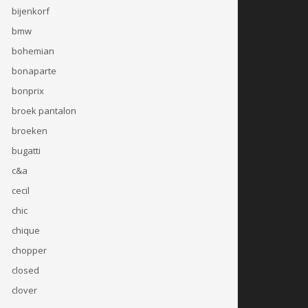
bijenkorf
bmw
bohemian
bonaparte
bonprix
broek pantalon
broeken
bugatti
c&a
cecil
chic
chique
chopper
closed
clover